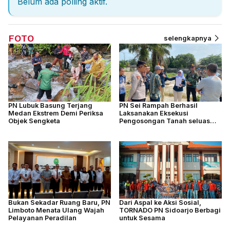
Belum ada polling aktif.
FOTO
selengkapnya
PN Lubuk Basung Terjang
PN Sei Rampah Berhasil
Medan Ekstrem Demi Periksa
Laksanakan Eksekusi
Objek Sengketa
Pengosongan Tanah seluas
4.877 M2
Bukan Sekadar Ruang Baru, PN
Dari Aspal ke Aksi Sosial,
Limboto Menata Ulang Wajah
TORNADO PN Sidoarjo Berbagi
Pelayanan Peradilan
untuk Sesama