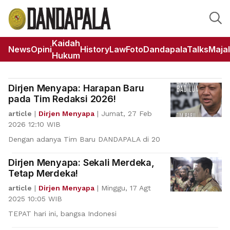
Kaidah
News
Opini
HistoryLaw
Foto
DandapalaTalks
Maja
Hukum
Dirjen Menyapa: Harapan Baru
pada Tim Redaksi 2026!
article
|
Dirjen Menyapa
|
Jumat, 27 Feb
2026 12:10 WIB
Dengan adanya Tim Baru DANDAPALA di 20
Dirjen Menyapa: Sekali Merdeka,
Tetap Merdeka!
article
|
Dirjen Menyapa
|
Minggu, 17 Agt
2025 10:05 WIB
TEPAT hari ini, bangsa Indonesi