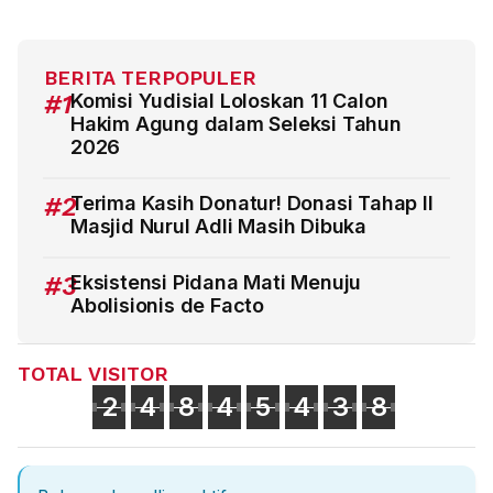
BERITA TERPOPULER
#1
Komisi Yudisial Loloskan 11 Calon
Hakim Agung dalam Seleksi Tahun
2026
#2
Terima Kasih Donatur! Donasi Tahap II
Masjid Nurul Adli Masih Dibuka
#3
Eksistensi Pidana Mati Menuju
Abolisionis de Facto
TOTAL VISITOR
2
4
8
4
5
4
3
8