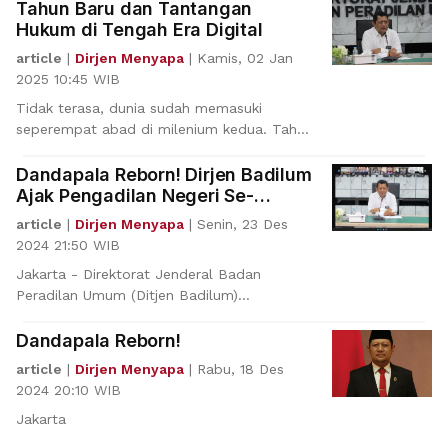
Tahun Baru dan Tantangan
Hukum di Tengah Era Digital
article
|
Dirjen Menyapa
|
Kamis, 02 Jan
2025 10:45 WIB
Tidak terasa, dunia sudah memasuki
seperempat abad di milenium kedua. Tahun
2025.Berbeda d
Dandapala Reborn! Dirjen Badilum
Ajak Pengadilan Negeri Se-
Indonesia Aktif di Pemberitaan
article
|
Dirjen Menyapa
|
Senin, 23 Des
2024 21:50 WIB
Jakarta - Direktorat Jenderal Badan
Peradilan Umum (Ditjen Badilum)
mensosialisasikan
Dandapala Reborn!
article
|
Dirjen Menyapa
|
Rabu, 18 Des
2024 20:10 WIB
Jakarta