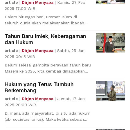
Integritas
article
|
Dirjen Menyapa
|
Kamis, 27 Feb
2025 17:00 WIB
Dalam hitungan hari, ummat Islam di
seluruh dunia akan melaksanakan ibadah
suci puasa Ramadan 144
Tahun Baru Imlek, Keberagaman
dan Hukum
article
|
Dirjen Menyapa
|
Sabtu, 25 Jan
2025 09:15 WIB
Belum selesai gempita perayaan tahun baru
Masehi ke 2025, kita kembali dihadapkan
dengan gegap pe
Hukum yang Terus Tumbuh
Berkembang
article
|
Dirjen Menyapa
|
Jumat, 17 Jan
2025 20:00 WIB
Di mana ada masyarakat, di situ ada hukum
(ubi societas ibi ius). Maka ketika sebuah
masyarakat t