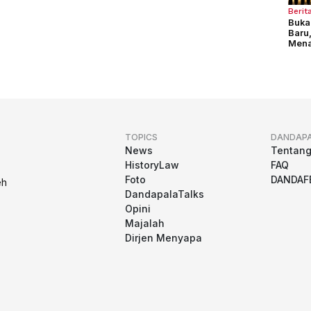
Berit
Buka
Baru
Mena
Pela
TOPICS
DANDAP
News
Tentan
HistoryLaw
FAQ
Foto
DANDAF
eh
DandapalaTalks
Opini
Majalah
Dirjen Menyapa