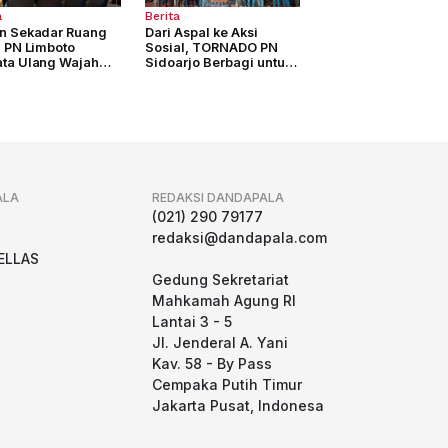
a
Berita
n Sekadar Ruang
Dari Aspal ke Aksi
, PN Limboto
Sosial, TORNADO PN
ta Ulang Wajah
Sidoarjo Berbagi untuk
yanan Peradilan
Sesama
ALA
REDAKSI DANDAPALA
g
(021) 290 79177
redaksi@dandapala.com
ELLAS
Gedung Sekretariat
Mahkamah Agung RI
Lantai 3 - 5
Jl. Jenderal A. Yani
Kav. 58 - By Pass
Cempaka Putih Timur
Jakarta Pusat, Indonesa