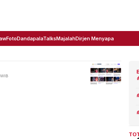
Law
Foto
DandapalaTalks
Majalah
Dirjen Menyapa
 WIB
TOT