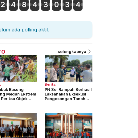
2
4
8
4
3
0
3
4
lum ada polling aktif.
TO
selengkapnya
a
Berita
ubuk Basung
PN Sei Rampah Berhasil
ang Medan Ekstrem
Laksanakan Eksekusi
 Periksa Objek
Pengosongan Tanah
keta
seluas 4.877 M2