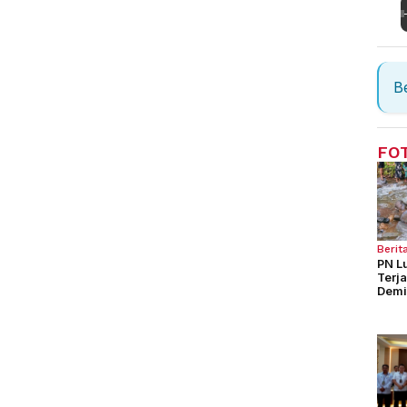
Be
FO
Berit
PN L
Terj
Demi
Seng