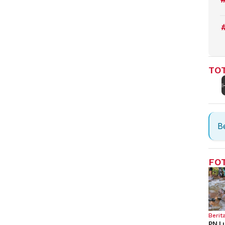
TOT
Be
FO
Berit
PN L