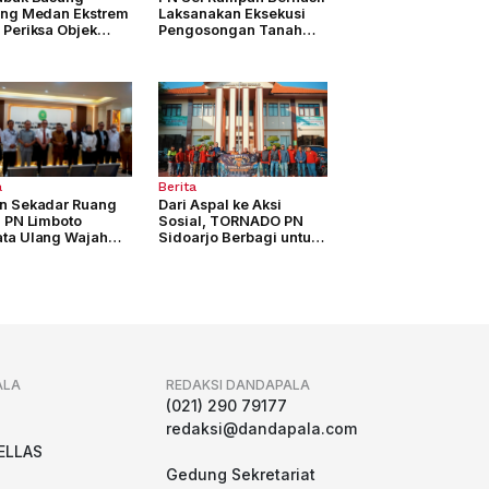
ang Medan Ekstrem
Laksanakan Eksekusi
 Periksa Objek
Pengosongan Tanah
keta
seluas 4.877 M2
a
Berita
n Sekadar Ruang
Dari Aspal ke Aksi
, PN Limboto
Sosial, TORNADO PN
ta Ulang Wajah
Sidoarjo Berbagi untuk
yanan Peradilan
Sesama
ALA
REDAKSI DANDAPALA
g
(021) 290 79177
redaksi@dandapala.com
ELLAS
Gedung Sekretariat