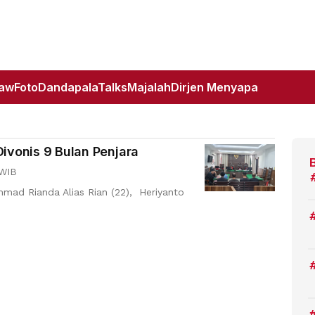
Law
Foto
DandapalaTalks
Majalah
Dirjen Menyapa
ivonis 9 Bulan Penjara
 WIB
ad Rianda Alias Rian (22), Heriyanto