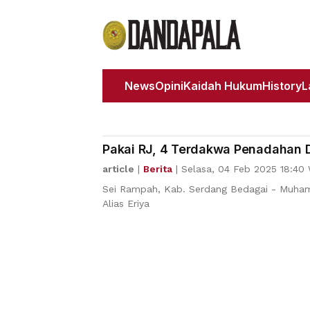
News
Opini
Kaidah Hukum
History
Pakai RJ, 4 Terdakwa Penadahan D
article
|
Berita
|
Selasa, 04 Feb 2025 18:40
Sei Rampah, Kab. Serdang Bedagai - Muhamm
Alias Eriya