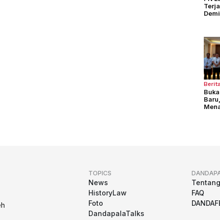
Terj
Demi
Seng
Berit
Buka
Baru
Mena
Pela
TOPICS
DANDAP
News
Tentan
HistoryLaw
FAQ
Foto
DANDAF
eh
DandapalaTalks