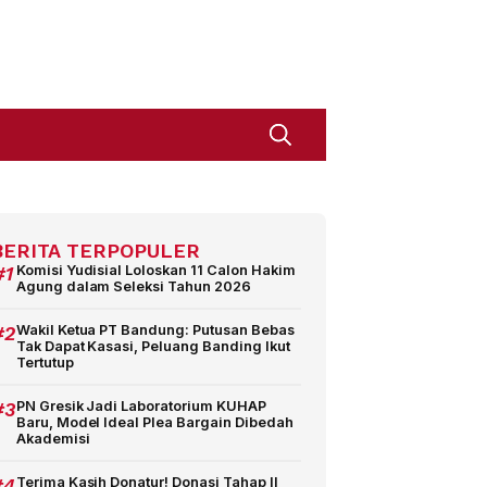
BERITA TERPOPULER
#1
Komisi Yudisial Loloskan 11 Calon Hakim
Agung dalam Seleksi Tahun 2026
#2
Wakil Ketua PT Bandung: Putusan Bebas
Tak Dapat Kasasi, Peluang Banding Ikut
Tertutup
#3
PN Gresik Jadi Laboratorium KUHAP
Baru, Model Ideal Plea Bargain Dibedah
Akademisi
#4
Terima Kasih Donatur! Donasi Tahap II