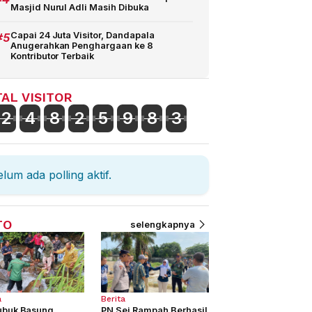
Masjid Nurul Adli Masih Dibuka
#5
Capai 24 Juta Visitor, Dandapala
Anugerahkan Penghargaan ke 8
Kontributor Terbaik
AL VISITOR
2
4
8
2
5
9
8
3
lum ada polling aktif.
TO
selengkapnya
a
Berita
ubuk Basung
PN Sei Rampah Berhasil