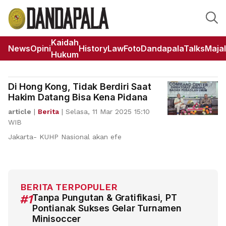
Kaidah
News
Opini
HistoryLaw
Foto
DandapalaTalks
Maja
Hukum
Di Hong Kong, Tidak Berdiri Saat
Hakim Datang Bisa Kena Pidana
article
|
Berita
|
Selasa, 11 Mar 2025 15:10
WIB
Jakarta- KUHP Nasional akan efe
BERITA TERPOPULER
#1
Tanpa Pungutan & Gratifikasi, PT
Pontianak Sukses Gelar Turnamen
Minisoccer