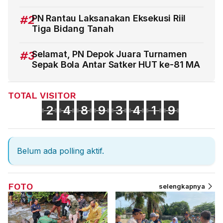
#2
PN Rantau Laksanakan Eksekusi Riil
Tiga Bidang Tanah
#3
Selamat, PN Depok Juara Turnamen
Sepak Bola Antar Satker HUT ke-81 MA
TOTAL VISITOR
2
4
8
9
3
4
1
9
Belum ada polling aktif.
FOTO
selengkapnya