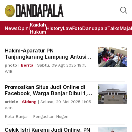
Kaidah
News
Opini
HistoryLaw
Foto
DandapalaTalks
Maja
Hukum
Hakim-Aparatur PN
Tanjungkarang Lampung Antusias
Ikuti Donor Darah HUT RI-MA
photo
|
Berita
|
Sabtu, 09 Agt 2025 19:15
WIB
Promosikan Situs Judi Online di
Facebook, Warga Banjar Dibui 1,5
Tahun
article
|
Sidang
|
Selasa, 20 Mei 2025 11:05
WIB
Kota Banjar - Pengadilan Negeri
Cekik Istri Karena Judi Online, PN