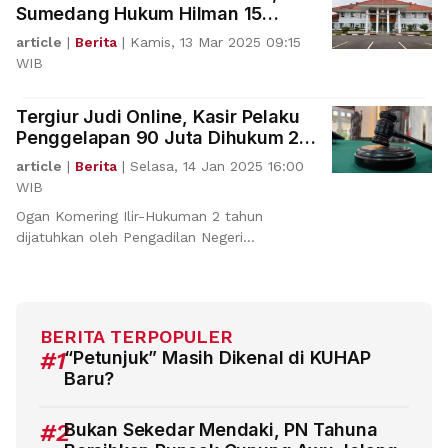
Sumedang Hukum Hilman 15
Tahun Penjara
article
|
Berita
|
Kamis, 13 Mar 2025 09:15
WIB
Tergiur Judi Online, Kasir Pelaku
Penggelapan 90 Juta Dihukum 2
Tahun
article
|
Berita
|
Selasa, 14 Jan 2025 16:00
WIB
Ogan Komering Ilir-Hukuman 2 tahun
dijatuhkan oleh Pengadilan Negeri
Kayuagung kepada Tia
BERITA TERPOPULER
#1
“Petunjuk” Masih Dikenal di KUHAP
Baru?
#2
Bukan Sekedar Mendaki, PN Tahuna