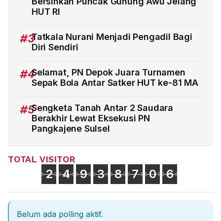
Bersihkan Puncak Gunung Awu Jelang
HUT RI
#3
Tatkala Nurani Menjadi Pengadil Bagi
Diri Sendiri
#4
Selamat, PN Depok Juara Turnamen
Sepak Bola Antar Satker HUT ke-81 MA
#5
Sengketa Tanah Antar 2 Saudara
Berakhir Lewat Eksekusi PN
Pangkajene Sulsel
TOTAL VISITOR
2
4
9
3
8
7
0
6
Belum ada polling aktif.