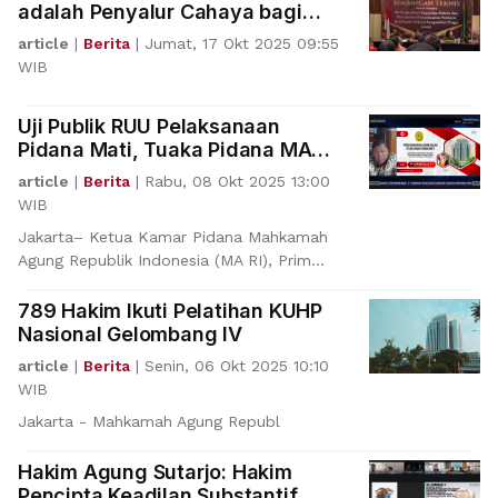
adalah Penyalur Cahaya bagi
Bangsa
article
|
Berita
|
Jumat, 17 Okt 2025 09:55
WIB
Uji Publik RUU Pelaksanaan
Pidana Mati, Tuaka Pidana MA
Bahas Peran Peradilan
article
|
Berita
|
Rabu, 08 Okt 2025 13:00
WIB
Jakarta– Ketua Kamar Pidana Mahkamah
Agung Republik Indonesia (MA RI), Prim
Haryadi, menjadi sala
789 Hakim Ikuti Pelatihan KUHP
Nasional Gelombang IV
article
|
Berita
|
Senin, 06 Okt 2025 10:10
WIB
Jakarta - Mahkamah Agung Republ
Hakim Agung Sutarjo: Hakim
Pencipta Keadilan Substantif,