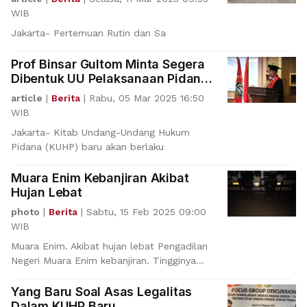
WIB
Jakarta- Pertemuan Rutin dan Sa
Prof Binsar Gultom Minta Segera
Dibentuk UU Pelaksanaan Pidana
Mati
article
|
Berita
|
Rabu, 05 Mar 2025 16:50
WIB
Jakarta- Kitab Undang-Undang Hukum
Pidana (KUHP) baru akan berlaku
Muara Enim Kebanjiran Akibat
Hujan Lebat
photo
|
Berita
|
Sabtu, 15 Feb 2025 09:00
WIB
Muara Enim. Akibat hujan lebat Pengadilan
Negeri Muara Enim kebanjiran. Tingginya
curah hujan, me
Yang Baru Soal Asas Legalitas
Dalam KUHP Baru