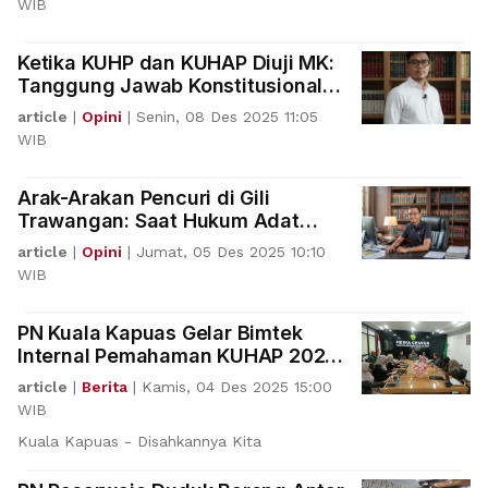
WIB
Ketika KUHP dan KUHAP Diuji MK:
Tanggung Jawab Konstitusional
Hakim dan Urgensi Constitutional
article
|
Opini
|
Senin, 08 Des 2025 11:05
Question
WIB
Arak-Arakan Pencuri di Gili
Trawangan: Saat Hukum Adat
Berhadapan dengan KUHP Baru
article
|
Opini
|
Jumat, 05 Des 2025 10:10
WIB
PN Kuala Kapuas Gelar Bimtek
Internal Pemahaman KUHAP 2025
dan KUHP Nasional
article
|
Berita
|
Kamis, 04 Des 2025 15:00
WIB
Kuala Kapuas - Disahkannya Kita