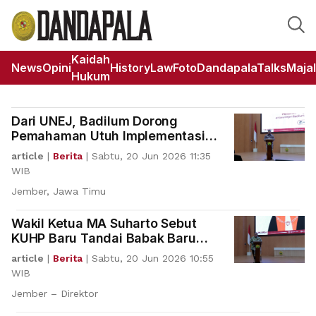
Kaidah
News
Opini
HistoryLaw
Foto
DandapalaTalks
Maja
Hukum
Dari UNEJ, Badilum Dorong
Pemahaman Utuh Implementasi
KUHP Baru
article
|
Berita
|
Sabtu, 20 Jun 2026 11:35
WIB
Jember, Jawa Timu
Wakil Ketua MA Suharto Sebut
KUHP Baru Tandai Babak Baru
Sistem Hukum Indonesia
article
|
Berita
|
Sabtu, 20 Jun 2026 10:55
WIB
Jember – Direktor