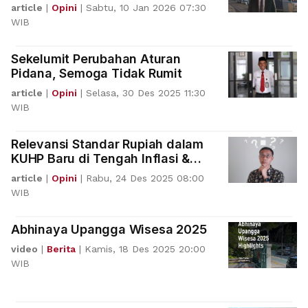
Kekosongan Hukum & Etik
article
|
Opini
|
Sabtu, 10 Jan 2026 07:30
WIB
Sekelumit Perubahan Aturan
Pidana, Semoga Tidak Rumit
article
|
Opini
|
Selasa, 30 Des 2025 11:30
WIB
Relevansi Standar Rupiah dalam
KUHP Baru di Tengah Inflasi &
Lonjakan Harga Emas
article
|
Opini
|
Rabu, 24 Des 2025 08:00
WIB
Abhinaya Upangga Wisesa 2025
video
|
Berita
|
Kamis, 18 Des 2025 20:00
WIB