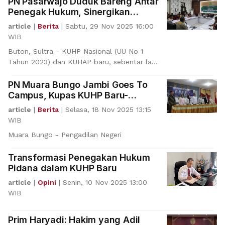
PN Pasarwajo Duduk Bareng Antar
Penegak Hukum, Sinergikan
Pemberlakuan KUHP & KUHAP
article
|
Berita
|
Sabtu, 29 Nov 2025 16:00
2026
WIB
Buton, Sultra - KUHP Nasional (UU No 1
Tahun 2023) dan KUHAP baru, sebentar lagi
akan berlaku. Te
PN Muara Bungo Jambi Goes To
Campus, Kupas KUHP Baru-
Layanan Pengadilan
article
|
Berita
|
Selasa, 18 Nov 2025 13:15
WIB
Muara Bungo - Pengadilan Negeri
Transformasi Penegakan Hukum
Pidana dalam KUHP Baru
article
|
Opini
|
Senin, 10 Nov 2025 13:00
WIB
Prim Haryadi: Hakim yang Adil