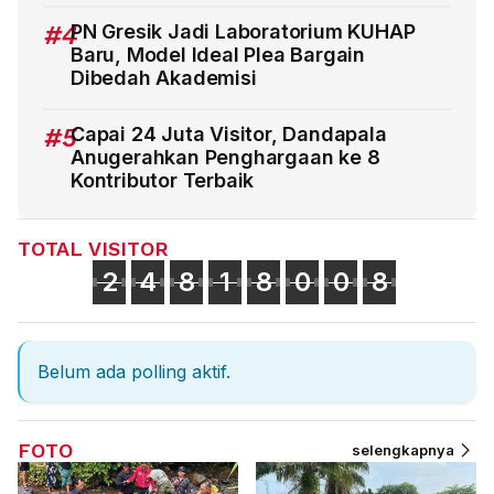
#4
PN Gresik Jadi Laboratorium KUHAP
Baru, Model Ideal Plea Bargain
Dibedah Akademisi
#5
Capai 24 Juta Visitor, Dandapala
Anugerahkan Penghargaan ke 8
Kontributor Terbaik
TOTAL VISITOR
2
4
8
1
8
0
0
8
Belum ada polling aktif.
FOTO
selengkapnya