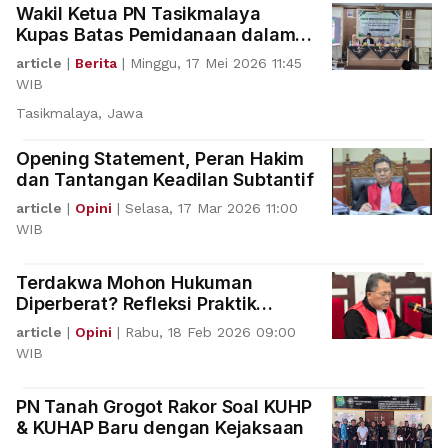
Wakil Ketua PN Tasikmalaya
Kupas Batas Pemidanaan dalam
Nikah Siri
article
|
Berita
|
Minggu, 17 Mei 2026 11:45
WIB
Tasikmalaya, Jawa
Opening Statement, Peran Hakim
dan Tantangan Keadilan Subtantif
article
|
Opini
|
Selasa, 17 Mar 2026 11:00
WIB
Terdakwa Mohon Hukuman
Diperberat? Refleksi Praktik
Peradilan & Rasionalitas
article
|
Opini
|
Rabu, 18 Feb 2026 09:00
Pemidanaan
WIB
PN Tanah Grogot Rakor Soal KUHP
& KUHAP Baru dengan Kejaksaan