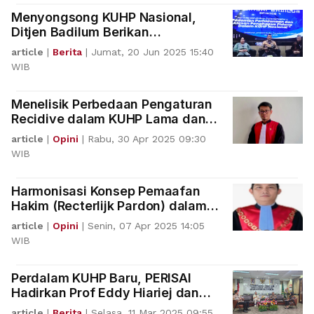
Menyongsong KUHP Nasional,
Ditjen Badilum Berikan
Pembekalan Kepada Hakim
article
|
Berita
|
Jumat, 20 Jun 2025 15:40
WIB
Menelisik Perbedaan Pengaturan
Recidive dalam KUHP Lama dan
KUHP Baru
article
|
Opini
|
Rabu, 30 Apr 2025 09:30
WIB
Harmonisasi Konsep Pemaafan
Hakim (Recterlijk Pardon) dalam
Rancangan KUHAP
article
|
Opini
|
Senin, 07 Apr 2025 14:05
WIB
Perdalam KUHP Baru, PERISAI
Hadirkan Prof Eddy Hiariej dan
Prof Topo Santoso
article
|
Berita
|
Selasa, 11 Mar 2025 09:55