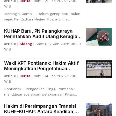
article
|
Berita
|
Rabu, 21 Jan 2026 17:00
WIB
Merangin, Jambi – Belum genap satu bulan
sejak Pengadilan Negeri Muara Enim
mencatatkan preseden
KUHAP Baru, PN Palangkaraya
Perintahkan Audit Ulang Kerugian
Negara Korupsi ADD
article
|
Sidang
|
Sabtu, 17 Jan 2026 08:30
WIB
Wakil KPT Pontianak: Hakim Aktif
Meningkatkan Pengetahuan
Terkait KUHP dan KUHAP Baru
article
|
Berita
|
Rabu, 14 Jan 2026 18:00
WIB
Pontianak - Pengadilan Tinggi Pontianak
menggelar sosialisasi pelaksanaan Kitab
Undang-Undang Huk
Hakim di Persimpangan Transisi
KUHP–KUHAP: Antara Keadilan,