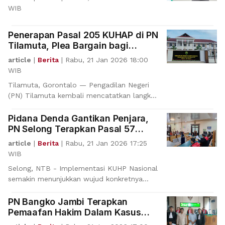
WIB
Penerapan Pasal 205 KUHAP di PN
Tilamuta, Plea Bargain bagi
Penyalahguna Narkotika
article
|
Berita
|
Rabu, 21 Jan 2026 18:00
WIB
Tilamuta, Gorontalo — Pengadilan Negeri
(PN) Tilamuta kembali mencatatkan langkah
progresif dalam
Pidana Denda Gantikan Penjara,
PN Selong Terapkan Pasal 57
KUHP Nasional
article
|
Berita
|
Rabu, 21 Jan 2026 17:25
WIB
Selong, NTB - Implementasi KUHP Nasional
semakin menunjukkan wujud konkretnya
dalam praktik perad
PN Bangko Jambi Terapkan
Pemaafan Hakim Dalam Kasus
Pencurian