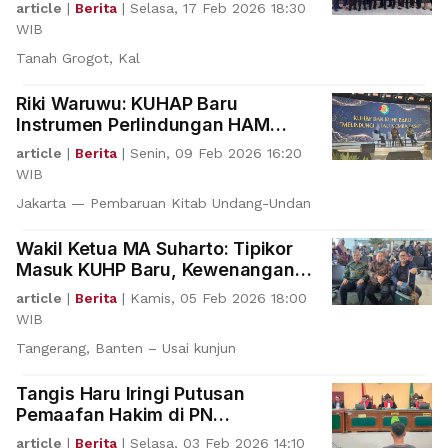
article
|
Berita
|
Selasa, 17 Feb 2026 18:30
WIB
Tanah Grogot, Kal
Riki Waruwu: KUHAP Baru
Instrumen Perlindungan HAM
sejak Awal Proses Pidana
article
|
Berita
|
Senin, 09 Feb 2026 16:20
WIB
Jakarta — Pembaruan Kitab Undang-Undan
Wakil Ketua MA Suharto: Tipikor
Masuk KUHP Baru, Kewenangan
APH Terkait Tipikor Tidak Hilang
article
|
Berita
|
Kamis, 05 Feb 2026 18:00
WIB
Tangerang, Banten – Usai kunjun
Tangis Haru Iringi Putusan
Pemaafan Hakim di PN
Mempawah
article
|
Berita
|
Selasa, 03 Feb 2026 14:10