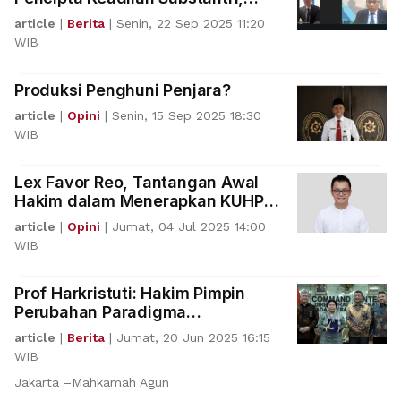
Bukan Hanya Corong UU
article
|
Berita
|
Senin, 22 Sep 2025 11:20
WIB
Produksi Penghuni Penjara?
article
|
Opini
|
Senin, 15 Sep 2025 18:30
WIB
Lex Favor Reo, Tantangan Awal
Hakim dalam Menerapkan KUHP
Baru
article
|
Opini
|
Jumat, 04 Jul 2025 14:00
WIB
Prof Harkristuti: Hakim Pimpin
Perubahan Paradigma
Pemidanaan
article
|
Berita
|
Jumat, 20 Jun 2025 16:15
WIB
Jakarta –Mahkamah Agun