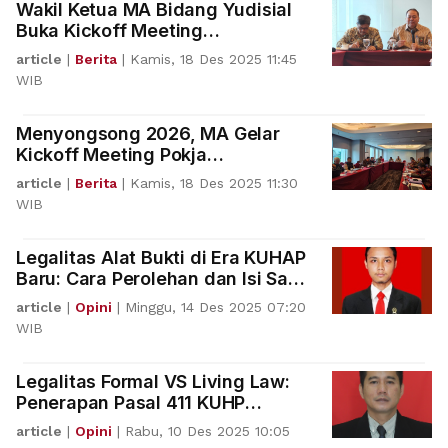
Wakil Ketua MA Bidang Yudisial
Buka Kickoff Meeting
Implementasi KUHP dan KUHAP
article
|
Berita
|
Kamis, 18 Des 2025 11:45
Baru
WIB
Menyongsong 2026, MA Gelar
Kickoff Meeting Pokja
Implementasi KUHP–KUHAP
article
|
Berita
|
Kamis, 18 Des 2025 11:30
WIB
Legalitas Alat Bukti di Era KUHAP
Baru: Cara Perolehan dan Isi Sama
Pentingnya
article
|
Opini
|
Minggu, 14 Des 2025 07:20
WIB
Legalitas Formal VS Living Law:
Penerapan Pasal 411 KUHP
Nasional terhadap Perkawinan
article
|
Opini
|
Rabu, 10 Des 2025 10:05
Tidak Dicatatkan