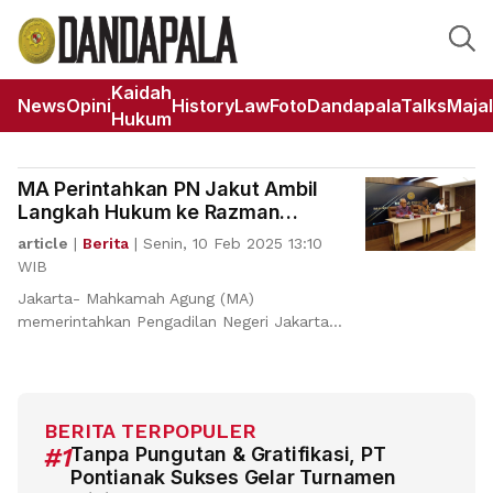
Kaidah
News
Opini
HistoryLaw
Foto
DandapalaTalks
Maja
Hukum
MA Perintahkan PN Jakut Ambil
Langkah Hukum ke Razman
Nasution
article
|
Berita
|
Senin, 10 Feb 2025 13:10
WIB
Jakarta- Mahkamah Agung (MA)
memerintahkan Pengadilan Negeri Jakarta
Utara (PN Jakut) untu
BERITA TERPOPULER
#1
Tanpa Pungutan & Gratifikasi, PT
Pontianak Sukses Gelar Turnamen