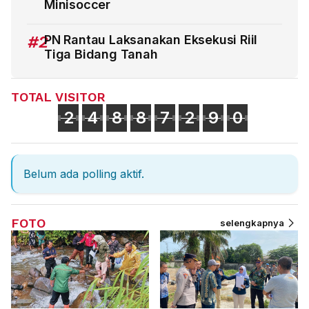
Minisoccer
#2
PN Rantau Laksanakan Eksekusi Riil
Tiga Bidang Tanah
TOTAL VISITOR
2
4
8
8
7
2
9
0
Belum ada polling aktif.
FOTO
selengkapnya