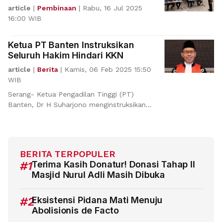
Peradilan
article
|
Pembinaan
|
Rabu, 16 Jul 2025
16:00 WIB
Ketua PT Banten Instruksikan
Seluruh Hakim Hindari KKN
article
|
Berita
|
Kamis, 06 Feb 2025 15:50
WIB
Serang- Ketua Pengadilan Tinggi (PT)
Banten, Dr H Suharjono menginstruksikan
seluruh Ketua
BERITA TERPOPULER
#1
Terima Kasih Donatur! Donasi Tahap II
Masjid Nurul Adli Masih Dibuka
#2
Eksistensi Pidana Mati Menuju
Abolisionis de Facto