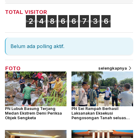
TOTAL VISITOR
2
4
8
6
6
7
3
6
Belum ada polling aktif.
FOTO
selengkapnya
PN Lubuk Basung Terjang
PN Sei Rampah Berhasil
Medan Ekstrem Demi Periksa
Laksanakan Eksekusi
Objek Sengketa
Pengosongan Tanah seluas
4.877 M2