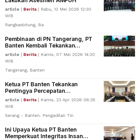
Lakukan Asesmen AMPUH
article
|
Berita
|
Rabu, 13 Mei 2026 12:30
WIB
Rangkasbitung, Ba
Pembinaan di PN Tangerang, PT
Banten Kembali Tekankan
Integritas
article
|
Berita
|
Kamis, 07 Mei 2026 14:20
WIB
Tangerang, Banten
Ketua PT Banten Tekankan
Pentingya Percepatan
Penyelesaian Perkara
article
|
Berita
|
Kamis, 23 Apr 2026 06:35
WIB
Serang - Banten. Pengadilan Tin
Ini Upaya Ketua PT Banten
Memperkuat Integritas Insan