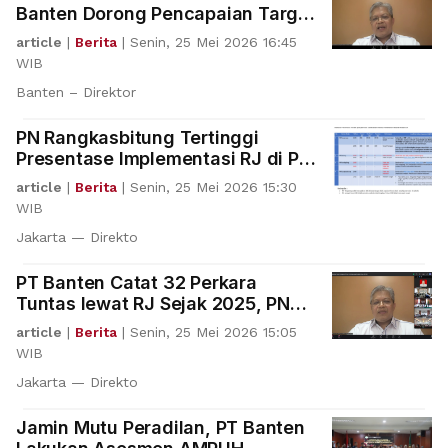
Banten Dorong Pencapaian Target
& Akurasi Pelaporan
article
|
Berita
|
Senin, 25 Mei 2026 16:45
WIB
Banten – Direktor
PN Rangkasbitung Tertinggi
Presentase Implementasi RJ di PT
Banten Tahun 2025
article
|
Berita
|
Senin, 25 Mei 2026 15:30
WIB
Jakarta — Direkto
PT Banten Catat 32 Perkara
Tuntas lewat RJ Sejak 2025, PN
Rangkasbitung Paling Aktif
article
|
Berita
|
Senin, 25 Mei 2026 15:05
WIB
Jakarta — Direkto
Jamin Mutu Peradilan, PT Banten