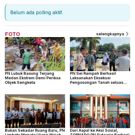
Belum ada polling aktif.
FOTO
selengkapnya
PN Lubuk Basung Terjang
PN Sei Rampah Berhasil
Medan Ekstrem Demi Periksa
Laksanakan Eksekusi
Objek Sengketa
Pengosongan Tanah seluas
4.877 M2
Bukan Sekadar Ruang Baru, PN
Dari Aspal ke Aksi Sosial,
Limboto Menata Ulang Wajah
TORNADO PN Sidoarjo Berbagi