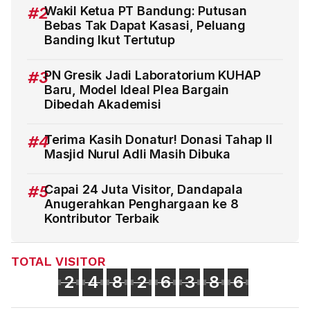
#2
Wakil Ketua PT Bandung: Putusan
Bebas Tak Dapat Kasasi, Peluang
Banding Ikut Tertutup
#3
PN Gresik Jadi Laboratorium KUHAP
Baru, Model Ideal Plea Bargain
Dibedah Akademisi
#4
Terima Kasih Donatur! Donasi Tahap II
Masjid Nurul Adli Masih Dibuka
#5
Capai 24 Juta Visitor, Dandapala
Anugerahkan Penghargaan ke 8
Kontributor Terbaik
TOTAL VISITOR
2
4
8
2
6
3
8
6