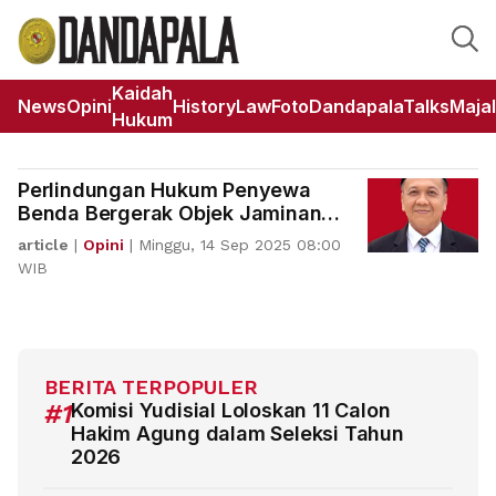
Kaidah
News
Opini
HistoryLaw
Foto
DandapalaTalks
Maja
Hukum
Perlindungan Hukum Penyewa
Benda Bergerak Objek Jaminan
Fidusia
article
|
Opini
|
Minggu, 14 Sep 2025 08:00
WIB
BERITA TERPOPULER
#1
Komisi Yudisial Loloskan 11 Calon
Hakim Agung dalam Seleksi Tahun
2026