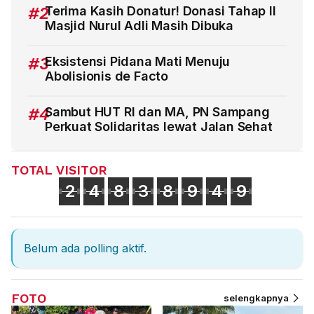
#2
Terima Kasih Donatur! Donasi Tahap II
Masjid Nurul Adli Masih Dibuka
#3
Eksistensi Pidana Mati Menuju
Abolisionis de Facto
#4
Sambut HUT RI dan MA, PN Sampang
Perkuat Solidaritas lewat Jalan Sehat
TOTAL VISITOR
2
4
8
3
8
9
4
9
Belum ada polling aktif.
FOTO
selengkapnya