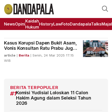
Kaidah
News
Opini
HistoryLaw
Foto
DandapalaTalks
Maja
Hukum
Kasus Korupsi Dapen Bukit Asam,
Vonis Konsultan Ratu Prabu Juga
Diperberat
article
|
Berita
|
Senin, 24 Mar 2025 17:15
WIB
BERITA TERPOPULER
#1
Komisi Yudisial Loloskan 11 Calon
Hakim Agung dalam Seleksi Tahun
2026