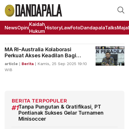
Kaidah
News
Opini
HistoryLaw
Foto
DandapalaTalks
Maja
Hukum
MA RI–Australia Kolaborasi
Perkuat Akses Keadilan Bagi
Perempuan dan Anak
article
|
Berita
|
Kamis, 25 Sep 2025 19:10
WIB
BERITA TERPOPULER
#1
Tanpa Pungutan & Gratifikasi, PT
Pontianak Sukses Gelar Turnamen
Minisoccer