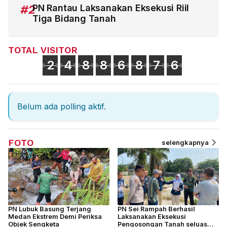
#2
PN Rantau Laksanakan Eksekusi Riil
Tiga Bidang Tanah
TOTAL VISITOR
2
4
8
8
6
8
7
6
Belum ada polling aktif.
FOTO
selengkapnya
PN Lubuk Basung Terjang
PN Sei Rampah Berhasil
Medan Ekstrem Demi Periksa
Laksanakan Eksekusi
Objek Sengketa
Pengosongan Tanah seluas