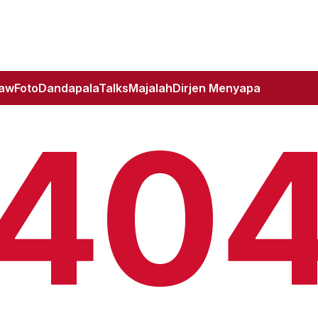
Law
Foto
DandapalaTalks
Majalah
Dirjen Menyapa
40