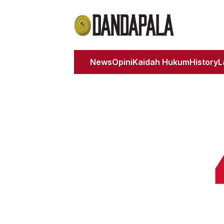
News
Opini
Kaidah Hukum
History