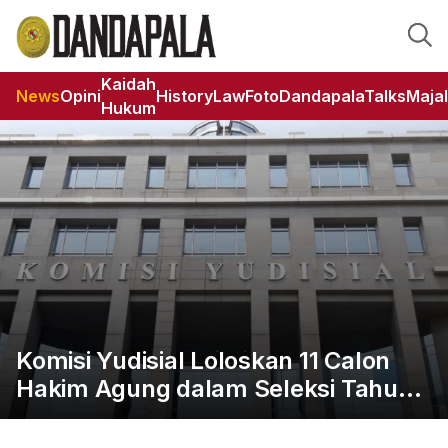
Kaidah
News
Opini
HistoryLaw
Foto
DandapalaTalks
Maja
Hukum
Komisi Yudisial Loloskan 11 Calon
Sengketa Utang Piutang Rp56 Juta
Wakil Ketua PT Bandung: Putusan
Pemalangan Jalan Picu
Rebutan Lahan Parkir Berujung
PN Gresik Jadi Laboratorium KUHAP
Hakim Agung dalam Seleksi Tahun
Berakhir Damai di PN Tobelo
Bebas Tak Dapat Kasasi, Peluang
Penangguhan Eksekusi, Ini
Maut, Rifki di Vonis 9 Tahun Penjara
Baru, Model Ideal Plea Bargain
2026
Banding Ikut Tertutup
Penjelasan Resmi PN Timika
Dibedah Akademisi