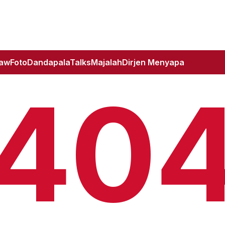
Law
Foto
DandapalaTalks
Majalah
Dirjen Menyapa
40