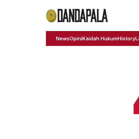
News
Opini
Kaidah Hukum
History