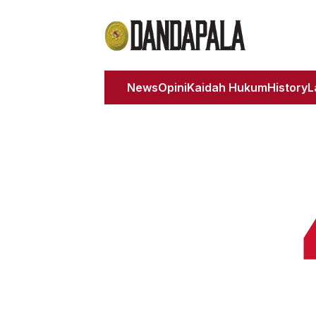
News
Opini
Kaidah Hukum
History