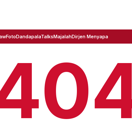
Law
Foto
DandapalaTalks
Majalah
Dirjen Menyapa
40