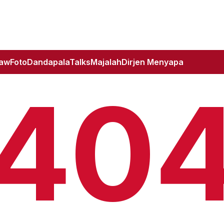
Law
Foto
DandapalaTalks
Majalah
Dirjen Menyapa
40