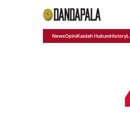
News
Opini
Kaidah Hukum
History