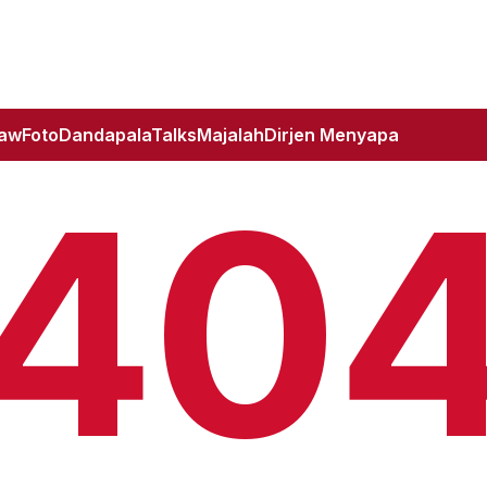
Law
Foto
DandapalaTalks
Majalah
Dirjen Menyapa
40