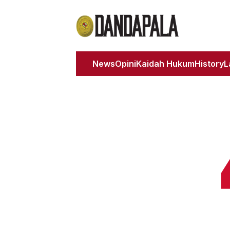
News
Opini
Kaidah Hukum
History