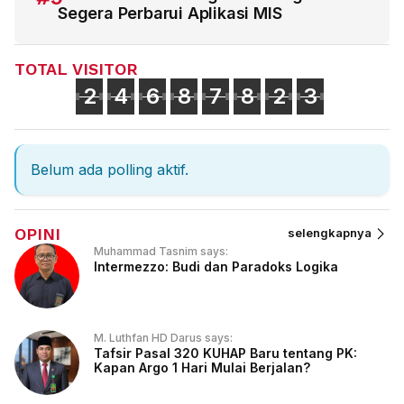
Segera Perbarui Aplikasi MIS
TOTAL VISITOR
2
4
6
8
7
8
2
3
Belum ada polling aktif.
OPINI
selengkapnya
Muhammad Tasnim says:
Intermezzo: Budi dan Paradoks Logika
M. Luthfan HD Darus says:
Tafsir Pasal 320 KUHAP Baru tentang PK:
Kapan Argo 1 Hari Mulai Berjalan?