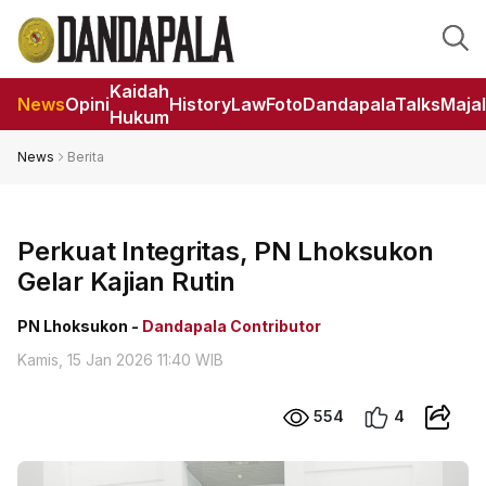
Kaidah
News
Opini
HistoryLaw
Foto
DandapalaTalks
Maja
Hukum
News
Berita
Perkuat Integritas, PN Lhoksukon
Gelar Kajian Rutin
PN Lhoksukon -
Dandapala Contributor
Kamis, 15 Jan 2026 11:40 WIB
554
4