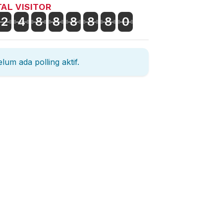
AL VISITOR
2
4
8
8
8
8
8
0
lum ada polling aktif.