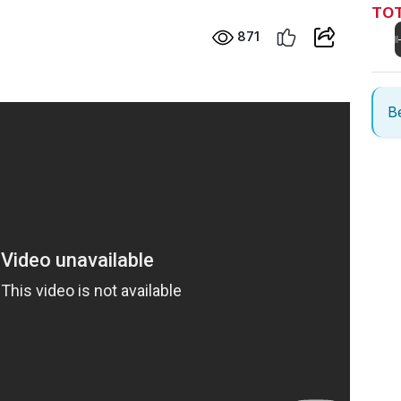
TOT
871
Be