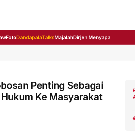
Law
Foto
DandapalaTalks
Majalah
Dirjen Menyapa
obosan Penting Sebagai
i Hukum Ke Masyarakat