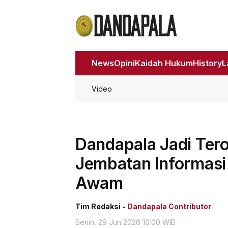
News
Opini
Kaidah Hukum
History
Video
Dandapala Jadi Ter
Jembatan Informas
Awam
Tim Redaksi -
Dandapala Contributor
Senin, 29 Jun 2026 10:00 WIB