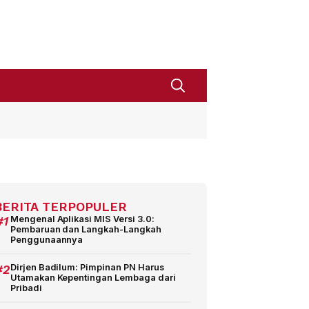
BERITA TERPOPULER
#1
Mengenal Aplikasi MIS Versi 3.0:
Pembaruan dan Langkah-Langkah
Penggunaannya
#2
Dirjen Badilum: Pimpinan PN Harus
Utamakan Kepentingan Lembaga dari
Pribadi