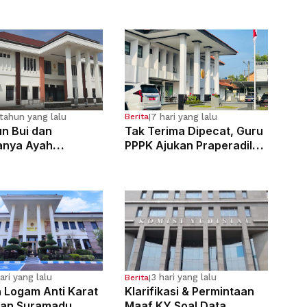
tahun yang lalu
7 hari yang lalu
Berita
|
n Bui dan
Tak Terima Dipecat, Guru
anya Ayah
PPPK Ajukan Praperadilan
osa Anak
di PN Bale Bandung
g Sejak Kelas 6 SD
ari yang lalu
3 hari yang lalu
Berita
|
n Logam Anti Karat
Klarifikasi & Permintaan
an Suramadu,
Maaf KY Soal Data