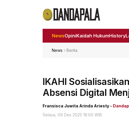
News
Opini
Kaidah Hukum
History
News
Berita
IKAHI Sosialisasika
Absensi Digital Me
Fransisca Juwita Arinda Ariesty -
Dandapa
Selasa, 09 Des 2025 18:00 WIB