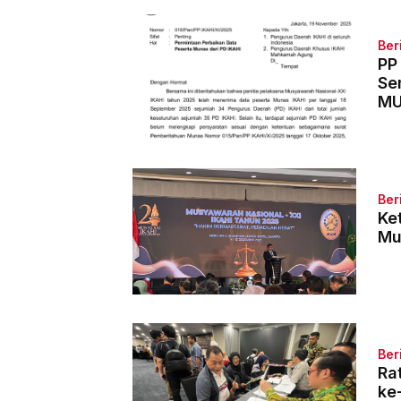
Ber
PP
Se
MU
Ber
Ke
Mu
Ber
Ra
ke