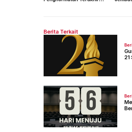
Hakim Tinggi Tarigan
Para Pe
Muda Limbong
Tahun 
Berita Terkait
Ber
Gu
21
Ber
Me
Be