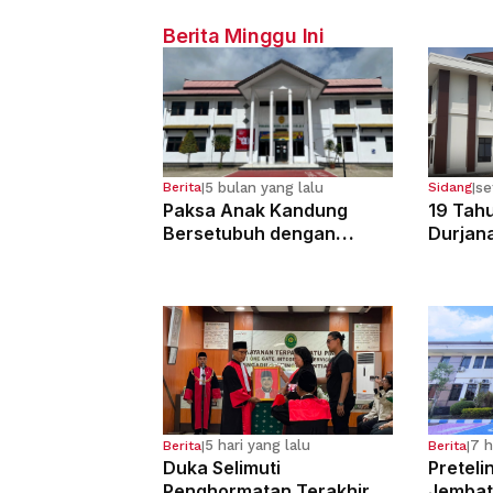
Berita Minggu Ini
5 bulan yang lalu
se
Berita
|
Sidang
|
Paksa Anak Kandung
19 Tahu
Bersetubuh dengan
Durjan
Kekasihnya, Ibu Ini Dibui
Pemerk
13 Tahun
Kandun
5 hari yang lalu
7 h
Berita
|
Berita
|
Duka Selimuti
Preteli
Penghormatan Terakhir
Jembat