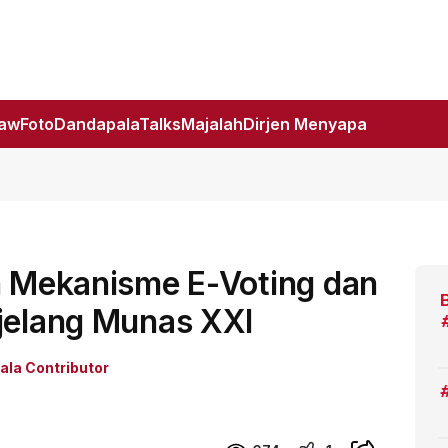
Law
Foto
DandapalaTalks
Majalah
Dirjen Menyapa
n Mekanisme E-Voting dan
njelang Munas XXI
la Contributor