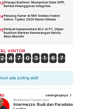
#3
Dirpapu Badilum: Manipulasi Data SIPP,
Bentuk Pelanggaran Integritas
#4
Peluang Karier di MA! Seleksi Hakim
Adhoc Tipikor 2026 Resmi Dibuka
#5
Perkuat Implementasi BLC di PT, Ditjen
Badilum Berikan Kewenangan Kelola
Akun Mandiri
AL VISITOR
2
4
7
0
3
1
6
7
lum ada polling aktif.
NI
selengkapnya
Muhammad Tasnim says:
Intermezzo: Budi dan Paradoks