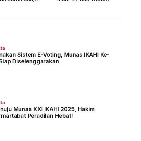
laku Divonis 7
Dugaan Pelanggaran 121
Penjara
Hakim
ita
nakan Sistem E-Voting, Munas IKAHI Ke-
 Siap Diselenggarakan
ita
nuju Munas XXI IKAHI 2025, Hakim
rmartabat Peradilan Hebat!