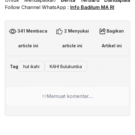
Untuk Mendapatkan
Berita Terbaru Dandapala
Follow Channel WhatsApp :
Info Badilum MA RI
341 Membaca
2 Menyukai
Bagikan
article ini
article ini
Artikel ini
Tag
hut ikahi
KAHI Bulukumba
Memuat komentar…