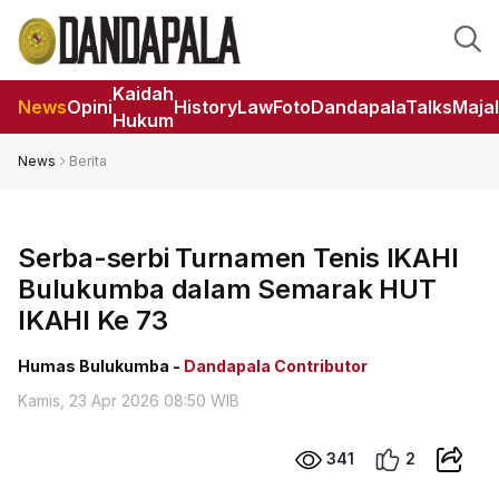
Kaidah
News
Opini
HistoryLaw
Foto
DandapalaTalks
Maja
Hukum
News
Berita
Serba-serbi Turnamen Tenis IKAHI
Bulukumba dalam Semarak HUT
IKAHI Ke 73
Humas Bulukumba -
Dandapala Contributor
Kamis, 23 Apr 2026 08:50 WIB
341
2