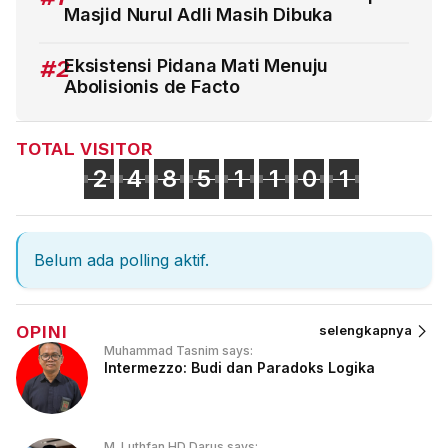
Masjid Nurul Adli Masih Dibuka
#2
Eksistensi Pidana Mati Menuju
Abolisionis de Facto
TOTAL VISITOR
2
4
8
5
1
1
0
1
Belum ada polling aktif.
OPINI
selengkapnya
Muhammad Tasnim says:
Intermezzo: Budi dan Paradoks Logika
M. Luthfan HD Darus says: