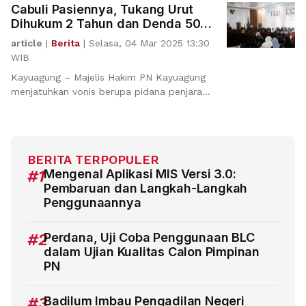
Cabuli Pasiennya, Tukang Urut
Dihukum 2 Tahun dan Denda 50
Juta Rupiah
article
|
Berita
|
Selasa, 04 Mar 2025 13:30
WIB
Kayuagung – Majelis Hakim PN Kayuagung
menjatuhkan vonis berupa pidana penjara
selama 2 ta
BERITA TERPOPULER
#1
Mengenal Aplikasi MIS Versi 3.0:
Pembaruan dan Langkah-Langkah
Penggunaannya
#2
Perdana, Uji Coba Penggunaan BLC
dalam Ujian Kualitas Calon Pimpinan
PN
#3
Badilum Imbau Pengadilan Negeri