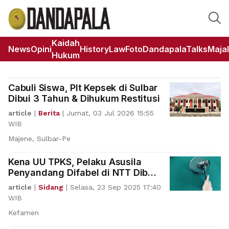
Kaidah
News
Opini
HistoryLaw
Foto
DandapalaTalks
Maja
Hukum
Cabuli Siswa, Plt Kepsek di Sulbar
Dibui 3 Tahun & Dihukum Restitusi
article
|
Berita
|
Jumat, 03 Jul 2026 15:55
WIB
Majene, Sulbar-Pe
Kena UU TPKS, Pelaku Asusila
Penyandang Difabel di NTT Dibui
5 Tahun 4 Bulan
article
|
Sidang
|
Selasa, 23 Sep 2025 17:40
WIB
Kefamen