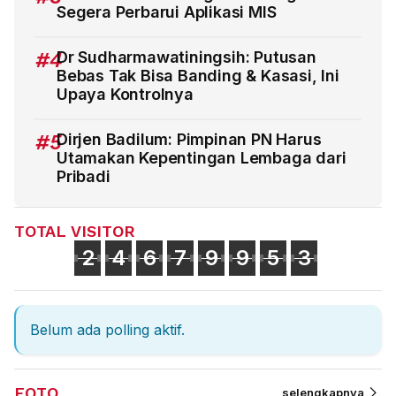
Segera Perbarui Aplikasi MIS
#4
Dr Sudharmawatiningsih: Putusan
Bebas Tak Bisa Banding & Kasasi, Ini
Upaya Kontrolnya
#5
Dirjen Badilum: Pimpinan PN Harus
Utamakan Kepentingan Lembaga dari
Pribadi
TOTAL VISITOR
2
4
6
7
9
9
5
3
Belum ada polling aktif.
FOTO
selengkapnya