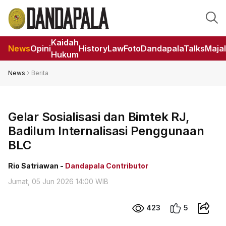
Kaidah
News
Opini
HistoryLaw
Foto
DandapalaTalks
Maja
Hukum
News
Berita
Gelar Sosialisasi dan Bimtek RJ,
Badilum Internalisasi Penggunaan
BLC
Rio Satriawan -
Dandapala Contributor
Jumat, 05 Jun 2026 14:00 WIB
423
5