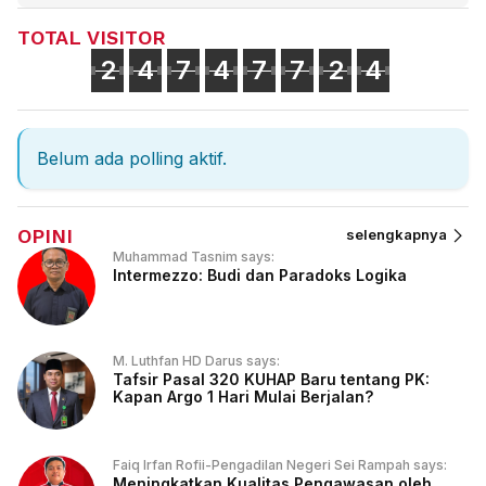
TOTAL VISITOR
2
4
7
4
7
7
2
4
Belum ada polling aktif.
OPINI
selengkapnya
Muhammad Tasnim says:
Intermezzo: Budi dan Paradoks Logika
M. Luthfan HD Darus says:
Tafsir Pasal 320 KUHAP Baru tentang PK:
Kapan Argo 1 Hari Mulai Berjalan?
Faiq Irfan Rofii-Pengadilan Negeri Sei Rampah says:
Meningkatkan Kualitas Pengawasan oleh