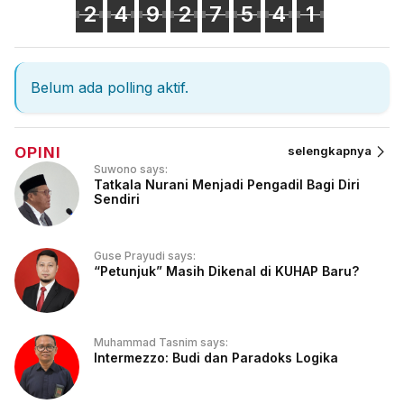
2
4
9
2
7
5
4
1
Belum ada polling aktif.
OPINI
selengkapnya
Suwono says:
Tatkala Nurani Menjadi Pengadil Bagi Diri
Sendiri
Guse Prayudi says:
“Petunjuk” Masih Dikenal di KUHAP Baru?
Muhammad Tasnim says:
Intermezzo: Budi dan Paradoks Logika