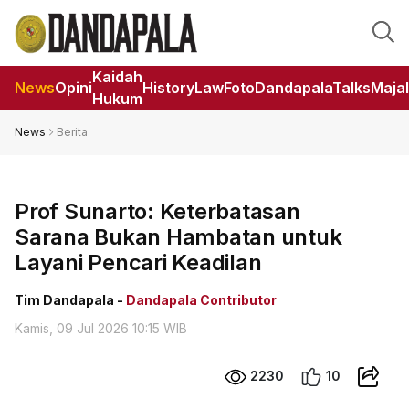
Kaidah
News
Opini
HistoryLaw
Foto
DandapalaTalks
Maja
Hukum
News
Berita
Prof Sunarto: Keterbatasan
Sarana Bukan Hambatan untuk
Layani Pencari Keadilan
Tim Dandapala -
Dandapala Contributor
Kamis, 09 Jul 2026 10:15 WIB
2230
10