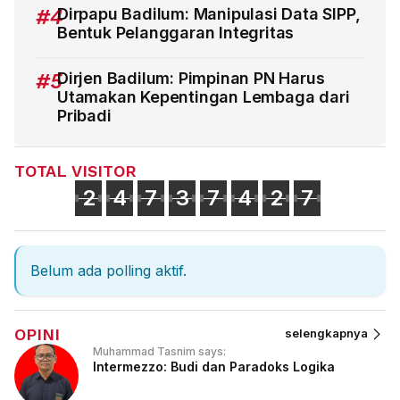
#4
Dirpapu Badilum: Manipulasi Data SIPP,
Bentuk Pelanggaran Integritas
#5
Dirjen Badilum: Pimpinan PN Harus
Utamakan Kepentingan Lembaga dari
Pribadi
TOTAL VISITOR
2
4
7
3
7
4
2
7
Belum ada polling aktif.
OPINI
selengkapnya
Muhammad Tasnim says:
Intermezzo: Budi dan Paradoks Logika