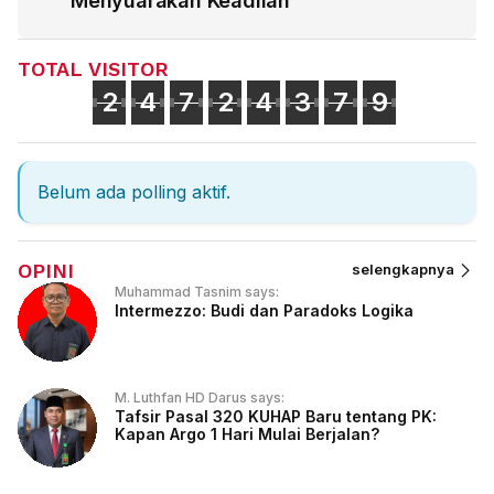
Menyuarakan Keadilan
TOTAL VISITOR
2
4
7
2
4
3
7
9
Belum ada polling aktif.
OPINI
selengkapnya
Muhammad Tasnim says:
Intermezzo: Budi dan Paradoks Logika
M. Luthfan HD Darus says:
Tafsir Pasal 320 KUHAP Baru tentang PK:
Kapan Argo 1 Hari Mulai Berjalan?