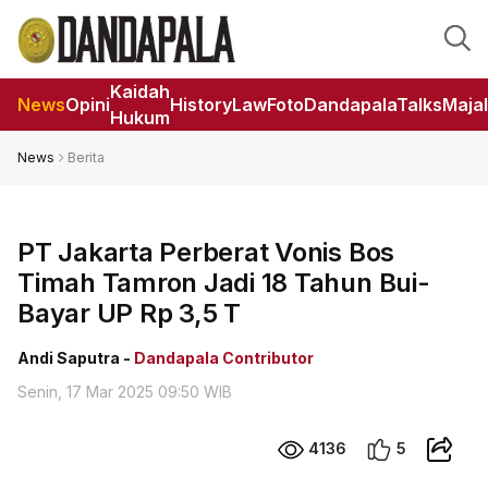
Kaidah
News
Opini
HistoryLaw
Foto
DandapalaTalks
Maja
Hukum
News
Berita
PT Jakarta Perberat Vonis Bos
Timah Tamron Jadi 18 Tahun Bui-
Bayar UP Rp 3,5 T
Andi Saputra -
Dandapala Contributor
Senin, 17 Mar 2025 09:50 WIB
4136
5