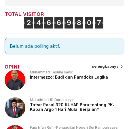
TOTAL VISITOR
2
4
6
6
9
8
0
7
Belum ada polling aktif.
OPINI
selengkapnya
Muhammad Tasnim says:
Intermezzo: Budi dan Paradoks Logika
M. Luthfan HD Darus says:
Tafsir Pasal 320 KUHAP Baru tentang PK:
Kapan Argo 1 Hari Mulai Berjalan?
Faiq Irfan Rofii-Pengadilan Negeri Sei Rampah says: