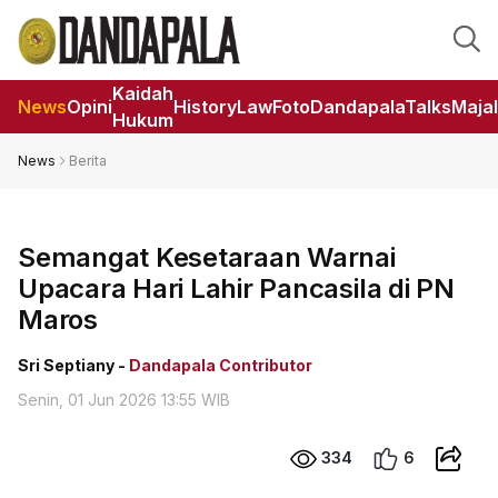
Kaidah
News
Opini
HistoryLaw
Foto
DandapalaTalks
Maja
Hukum
News
Berita
Semangat Kesetaraan Warnai
Upacara Hari Lahir Pancasila di PN
Maros
Sri Septiany -
Dandapala Contributor
Senin, 01 Jun 2026 13:55 WIB
334
6