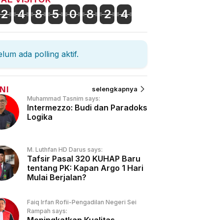
2
4
8
5
0
8
2
4
lum ada polling aktif.
NI
selengkapnya
Muhammad Tasnim says:
Intermezzo: Budi dan Paradoks
Logika
M. Luthfan HD Darus says:
Tafsir Pasal 320 KUHAP Baru
tentang PK: Kapan Argo 1 Hari
Mulai Berjalan?
Faiq Irfan Rofii-Pengadilan Negeri Sei
Rampah says: