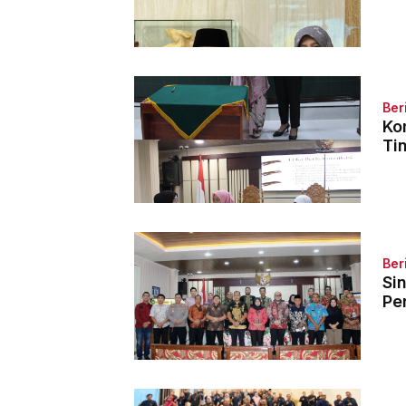
Ber
Ko
Ti
Ber
Si
Pe