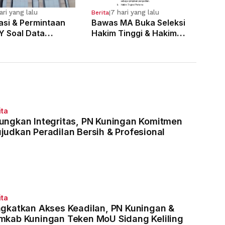
ari yang lalu
7 hari yang lalu
Berita
|
kasi & Permintaan
Bawas MA Buka Seleksi
Y Soal Data
Hakim Tinggi & Hakim
 Pelanggaran 121
Yustisial, Pendaftaran
Dimulai 3 Agustus
ita
ungkan Integritas, PN Kuningan Komitmen
judkan Peradilan Bersih & Profesional
ita
ngkatkan Akses Keadilan, PN Kuningan &
mkab Kuningan Teken MoU Sidang Keliling