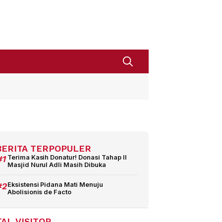
BERITA TERPOPULER
#1
Terima Kasih Donatur! Donasi Tahap II
Masjid Nurul Adli Masih Dibuka
#2
Eksistensi Pidana Mati Menuju
Abolisionis de Facto
AL VISITOR