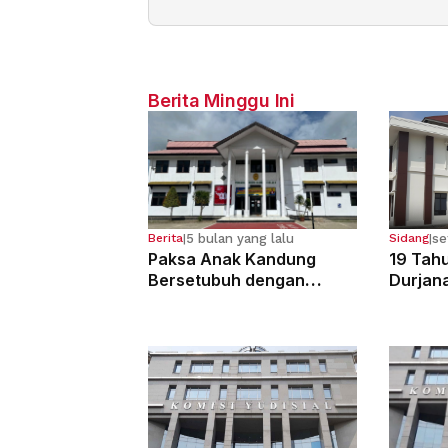
Berita Minggu Ini
5 bulan yang lalu
se
Berita
|
Sidang
|
Paksa Anak Kandung
19 Tahu
Bersetubuh dengan
Durjan
Kekasihnya, Ibu Ini Dibui
Pemerk
13 Tahun
Kandun