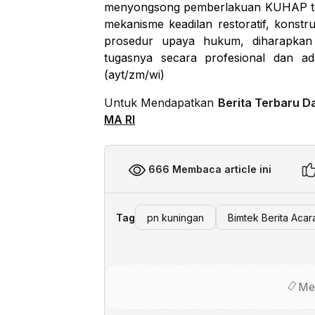
menyongsong pemberlakuan KUHAP te
mekanisme keadilan restoratif, konstr
prosedur upaya hukum, diharapkan 
tugasnya secara profesional dan ad
(ayt/zm/wi)
Untuk Mendapatkan
Berita Terbaru D
MA RI
666 Membaca article ini
Tag
pn kuningan
Bimtek Berita Acar
Me