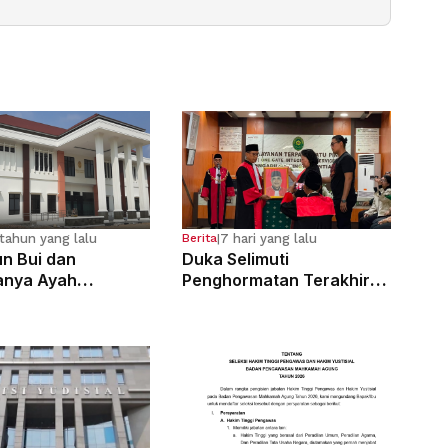
tahun yang lalu
7 hari yang lalu
Berita
|
n Bui dan
Duka Selimuti
anya Ayah
Penghormatan Terakhir
osa Anak
Hakim Tinggi Tarigan
g Sejak Kelas 6 SD
Muda Limbong