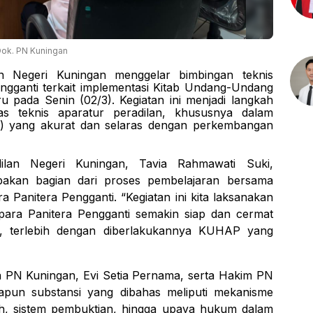
ok. PN Kuningan
 Negeri Kuningan menggelar bimbingan teknis
Pengganti terkait implementasi Kitab Undang-Undang
pada Senin (02/3). Kegiatan ini menjadi langkah
as teknis aparatur peradilan, khususnya dalam
S) yang akurat dan selaras dengan perkembangan
lan Negeri Kuningan, Tavia Rahmawati Suki,
akan bagian dari proses pembelajaran bersama
 Panitera Pengganti. “Kegiatan ini kita laksanakan
para Panitera Pengganti semakin siap dan cermat
g, terlebih dengan diberlakukannya KUHAP yang
ra PN Kuningan, Evi Setia Pernama, serta Hakim PN
dapun substansi yang dibahas meliputi mekanisme
lah, sistem pembuktian, hingga upaya hukum dalam