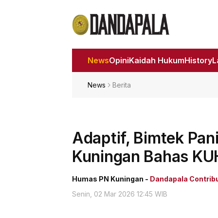
News
Opini
Kaidah Hukum
History
News
Berita
Adaptif, Bimtek Pan
Kuningan Bahas KU
Humas PN Kuningan -
Dandapala Contrib
Senin, 02 Mar 2026 12:45 WIB