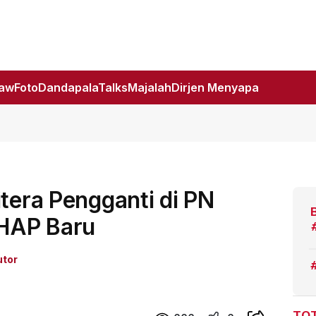
Law
Foto
DandapalaTalks
Majalah
Dirjen Menyapa
itera Pengganti di PN
HAP Baru
utor
TOT