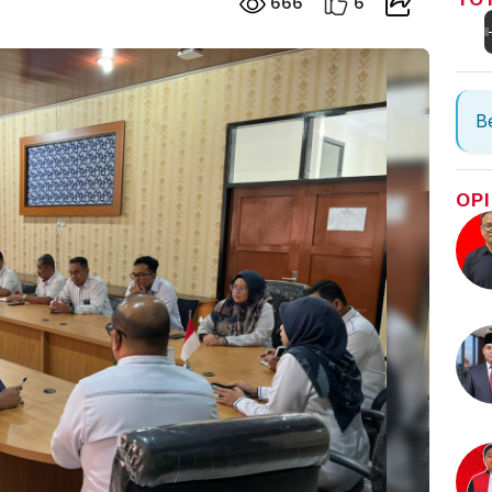
666
6
Be
OPI