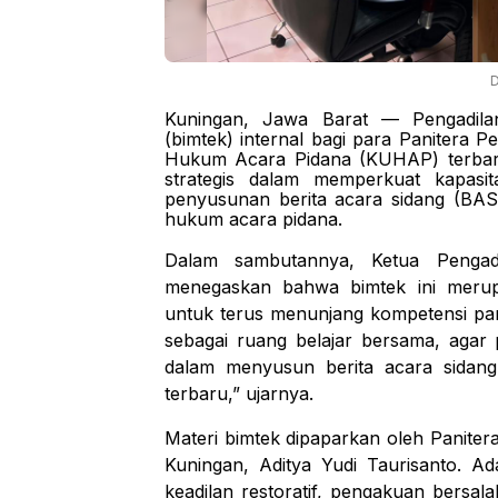
D
Kuningan, Jawa Barat — Pengadilan
(bimtek) internal bagi para Panitera 
Hukum Acara Pidana (KUHAP) terbaru 
strategis dalam memperkuat kapasit
penyusunan berita acara sidang (BA
hukum acara pidana.
Dalam sambutannya, Ketua Pengadi
menegaskan bahwa bimtek ini merup
untuk terus menunjang kompetensi para
sebagai ruang belajar bersama, agar 
dalam menyusun berita acara sidan
terbaru,” ujarnya.
Materi bimtek dipaparkan oleh Panite
Kuningan, Aditya Yudi Taurisanto. A
keadilan restoratif, pengakuan bersa