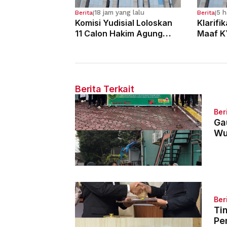
18 jam yang lalu
5 h
Berita
|
Berita
|
Komisi Yudisial Loloskan
Klarifi
11 Calon Hakim Agung
Maaf K
dalam Seleksi Tahun 2026
Dugaan
Hakim
Berita Terkait
Ber
Ga
Wu
Ber
Ti
Pe