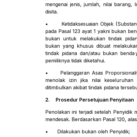
mengenai jenis, jumlah, nilai barang,
disita.
•
Ketidaksesuaian Objek (Substan
pada Pasal 123 ayat 1 yakni bukan
ben
bukan
untuk
melakukan
tindak
pida
bukan
yang
khusus
dibuat
melakuka
tindak
pidana
dan/atau
bukan
benda
pemiliknya tidak diketahui.
•
Pelanggaran Asas Proporsionali
menolak
izin
jika
nilai
keseluruhan
ditimbulkan akibat
tindak pidana tersebu
2.
Prosedur
Persetujuan
Penyitaan
Penolakan
ini
terjadi
setelah
Penyidik
mendesak. Berdasarkan
Pasal
120,
ala
•
Dilakukan bukan oleh Penyidik;