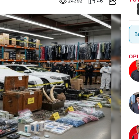
24392
46
Be
OPI