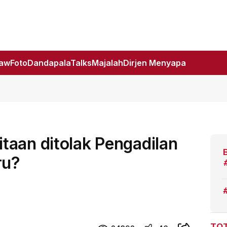
Law
Foto
DandapalaTalks
Majalah
Dirjen Menyapa
taan ditolak Pengadilan
ru?
TOT