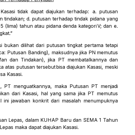
Kasasi
tidak
dapat
diajukan
terhadap:
a.
putusan
n tindakan; d. putusan terhadap tindak pidana
yang
5
(lima)
tahun
atau
pidana
denda
kategori
V;
dan e.
gkat.”
si bukan dilihat dari putusan tingkat pertama
tetapi
ca:
Putusan
Banding),
maksudnya
jika
PN
memutus
fan
dan
Tindakan),
jika
PT
membatalkannya
dan
ka
atas
putusan
tersebut
bisa
diajukan Kasasi, meski
isa
Kasasi.
,
PT
menguatkannya,
maka
Putusan
PT
menjadi
likan
dari
Kasasi,
hal
yang
sama
jika
PT
memutus
l
ini
jawaban
konkrit
dari
masalah
menumpuknya
tusan Lepas, dalam KUHAP Baru dan SEMA 1
Tahun
 Lepas maka
dapat
diajukan
Kasasi.