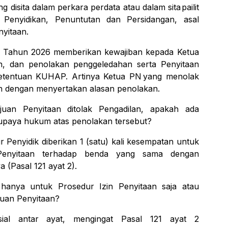
ng
disita
dalam
perkara
perdata
atau
dalam
sita
pailit
n Penyidikan, Penuntutan dan Persidangan,
asal
nyitaan.
 Tahun 2026 memberikan kewajiban kepada
Ketua
n, dan penolakan penggeledahan serta
Penyitaan
ketentuan KUHAP.
Artinya Ketua PN
yang menolak
 dengan menyertakan alasan
penolakan.
ujuan Penyitaan ditolak Pengadilan, apakah ada
upaya hukum
atas penolakan tersebut?
 Penyidik diberikan 1 (satu) kali
kesempatan
untuk
Penyitaan
terhadap
benda
yang
sama
dengan
ya
(Pasal 121 ayat
2).
hanya untuk Prosedur Izin Penyitaan saja atau
juan
Penyitaan?
sial antar ayat, mengingat Pasal 121 ayat 2