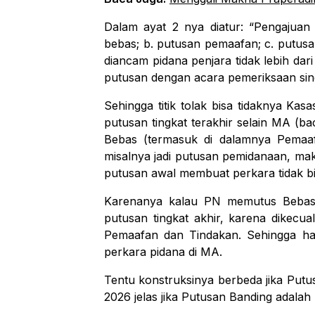
Dalam
ayat
2
nya
diatur:
“Pengajuan
bebas; b. putusan pemaafan; c. putusa
diancam
pidana
penjara
tidak
lebih
dari
putusan
dengan acara pemeriksaan sin
Sehingga titik tolak bisa tidaknya Kasa
putusan
tingkat
terakhir
selain
MA
(ba
Bebas
(termasuk
di
dalamnya
Pemaa
misalnya
jadi
putusan
pemidanaan,
ma
putusan awal membuat
perkara tidak b
Karenanya
kalau
PN
memutus
Bebas
putusan
tingkat
akhir,
karena
dikecua
Pemaafan
dan
Tindakan.
Sehingga
ha
perkara
pidana
di MA.
Tentu konstruksinya berbeda jika Pu
2026 jelas
jika Putusan
Banding
adalah