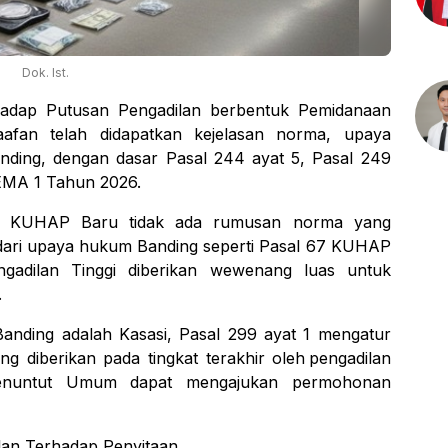
Dok. Ist.
hadap
Putusan
Pengadilan
berbentuk
Pemidanaan
afan telah didapatkan kejelasan norma, upaya
ding, dengan dasar Pasal 244 ayat 5, Pasal
249
SEMA 1 Tahun 2026.
m KUHAP Baru tidak ada rumusan norma yang
dari upaya hukum Banding seperti Pasal 67 KUHAP
adilan Tinggi diberikan wewenang luas untuk
.
Banding
adalah
Kasasi,
Pasal
299
ayat
1
mengatur
ang
diberikan
pada
tingkat
terakhir
oleh
pengadilan
nuntut
Umum
dapat
mengajukan
permohonan
lan Terhadap Penyitaan