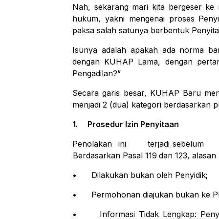
Nah,
sekarang
mari
kita
bergeser
ke
hukum,
yakni
mengenai
proses
Penyi
paksa
salah satunya berbentuk
Penyita
Isunya adalah apakah ada norma ba
dengan
KUHAP
Lama,
dengan
perta
Pengadilan?”
Secara garis besar, KUHAP Baru men
menjadi
2 (dua) kategori berdasarkan 
1.
Prosedur
Izin
Penyitaan
Penolakan ini terjadi sebel
Berdasarkan
Pasal
119
dan
123,
alasan
•
Dilakukan bukan oleh Penyidik;
•
Permohonan
diajukan
bukan ke
P
•
Informasi Tidak Lengkap: Penyi