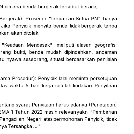
N dimana
benda
bergerak
tersebut
berada;
Bergerak): Prosedur "tanpa izin Ketua PN"
hanya
Jika Penyidik menyita benda tidak
bergerak
tanpa
akan akan
ditolak.
"Keadaan Mendesak": meliputi alasan geografis,
arang bukti, benda mudah dipindahkan,
ancaman
au nyawa seseorang, situasi
berdasarkan
penilaian
arsa
Prosedur):
Penyidik
lalai
meminta
persetujuan
tas
waktu
5
hari
kerja
setelah
tindakan
Penyitaan
entang
syarat
Penyitaan
harus
adanya
(Penetapan)
EMA
1
Tahun
2022
masih
relevan
yakni
“Pemberian
Pengadilan
Negeri
atas
permohonan
Penyidik,
tidak
nya
Tersangka
….”