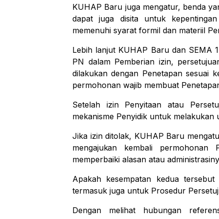
KUHAP
Baru
juga
mengatur,
benda
ya
dapat juga disita untuk kepentinga
memenuhi syarat
formil dan materiil
Pe
Lebih lanjut KUHAP Baru dan SEMA 1
PN dalam Pemberian izin, persetujua
dilakukan dengan Penetapan sesuai 
permohonan wajib membuat Penetapan
Setelah izin Penyitaan atau Perset
mekanisme
Penyidik
untuk melakukan
Jika izin ditolak, KUHAP Baru mengatur
mengajukan
kembali
permohonan
memperbaiki
alasan atau administrasin
Apakah kesempatan kedua tersebut 
termasuk
juga untuk
Prosedur
Persetu
Dengan
melihat
hubungan referen