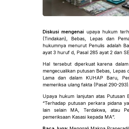
Diskusi
mengenai
upaya
hukum
ter
(Tindakan), Bebas, Lepas dan Pema
hukumnya menurut Penulis adalah Ban
ayat 3 huruf d, Pasal 285 ayat 2 dan 
Hal tersebut diperkuat
karena dala
mengecualikan putusan
Bebas, Lepas 
Lama dan dalam
KUHAP Baru, Peng
memeriksa ulang
fakta
(Pasal 290-293)
Upaya
hukum
lanjutan
atas
Putusan 
“
Terhadap
putusan
perkara
pidana
y
lain
selain
MA,
Terdakwa,
atau
Pe
pemeriksaan
Kasasi
kepada MA
”.
Baca Juga:
Menggali Makna Praperadi