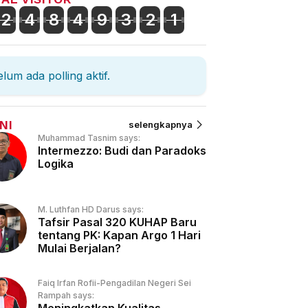
2
4
8
4
9
3
2
1
lum ada polling aktif.
NI
selengkapnya
Muhammad Tasnim says:
Intermezzo: Budi dan Paradoks
Logika
M. Luthfan HD Darus says:
Tafsir Pasal 320 KUHAP Baru
tentang PK: Kapan Argo 1 Hari
Mulai Berjalan?
Faiq Irfan Rofii-Pengadilan Negeri Sei
Rampah says: