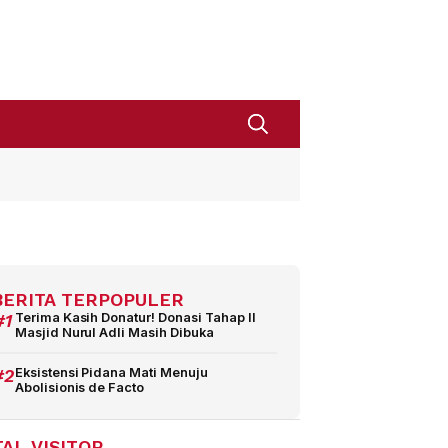
BERITA TERPOPULER
#1
Terima Kasih Donatur! Donasi Tahap II
Masjid Nurul Adli Masih Dibuka
#2
Eksistensi Pidana Mati Menuju
Abolisionis de Facto
AL VISITOR