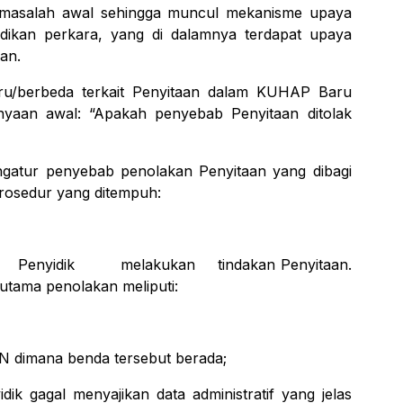
masalah
awal
sehingga
muncul
mekanisme
upaya
dikan
perkara,
yang
di
dalamnya
terdapat
upaya
an.
ru/berbeda terkait Penyitaan dalam KUHAP Baru
nyaan
awal:
“Apakah
penyebab
Penyitaan
ditolak
gatur penyebab penolakan Penyitaan yang
dibagi
prosedur
yang ditempuh:
um Penyidik melakukan tindakan
Penyitaan.
 utama penolakan meliputi:
N dimana
benda
tersebut
berada;
dik gagal menyajikan data administratif yang
jelas