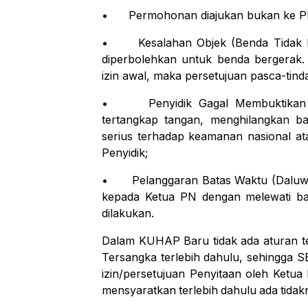
•
Permohonan diajukan
bukan ke
P
•
Kesalahan Objek (Benda Tidak 
diperbolehkan untuk benda bergerak. 
izin awal,
maka persetujuan pasca-tind
•
Penyidik Gagal Membuktikan 
tertangkap tangan, menghilangkan b
serius terhadap keamanan nasional at
Penyidik;
•
Pelanggaran
Batas
Waktu
(Daluw
kepada
Ketua
PN
dengan
melewati
ba
dilakukan.
Dalam
KUHAP
Baru
tidak
ada
aturan
t
Tersangka
terlebih
dahulu,
sehingga
S
izin/persetujuan
Penyitaan
oleh
Ketua
mensyaratkan
terlebih
dahulu
ada
tidak