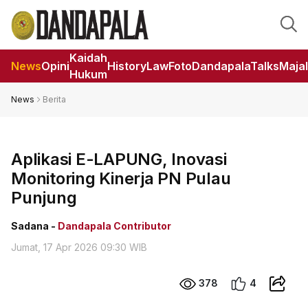
Kaidah
News
Opini
HistoryLaw
Foto
DandapalaTalks
Maja
Hukum
News
Berita
Aplikasi E-LAPUNG, Inovasi
Monitoring Kinerja PN Pulau
Punjung
Sadana -
Dandapala Contributor
Jumat, 17 Apr 2026 09:30 WIB
378
4