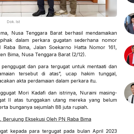
Dok. Ist
ima, Nusa Tenggara Barat berhasil mendamaikan
a pihak dalam perkara gugatan sederhana nomor
PN Raba Bima, Jalan Soekarno Hatta Nomor 161,
n Bima, Nusa Tenggara Barat (2/12).
penggugat dan para tergugat untuk mentaati dan
amaian tersebut di atas”, ucap hakim tunggal,
cakan akta perdamaian dalam perkara itu.
gugat Mori Kadafi dan istrinya, Nuraini masing-
ugat II atas tunggakan utang mereka yang belum
erta bunganya sejumlah 88 juta rupiah.
 Berujung Eksekusi Oleh PN Raba Bima
ugat kepada para tergugat pada bulan April 2023