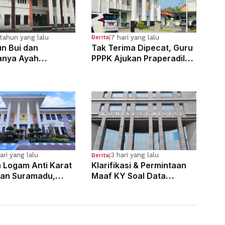
tahun yang lalu
7 hari yang lalu
Berita
|
n Bui dan
Tak Terima Dipecat, Guru
anya Ayah
PPPK Ajukan Praperadilan
osa Anak
di PN Bale Bandung
g Sejak Kelas 6 SD
ari yang lalu
3 hari yang lalu
Berita
|
n Logam Anti Karat
Klarifikasi & Permintaan
an Suramadu,
Maaf KY Soal Data
laku Divonis 7
Dugaan Pelanggaran 121
Penjara
Hakim