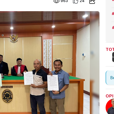
963
24
TOT
Be
OPI