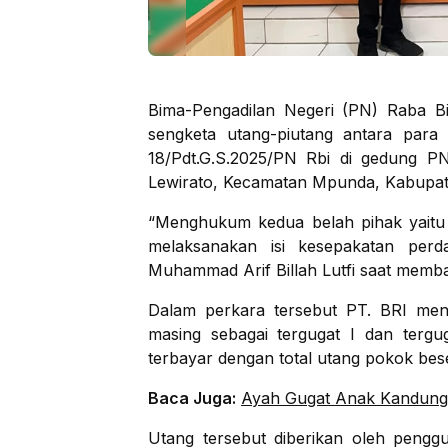
Bima-Pengadilan Negeri (PN) Raba B
sengketa utang-piutang antara par
18/Pdt.G.S.2025/PN Rbi di gedung 
Lewirato, Kecamatan Mpunda, Kabupate
“Menghukum kedua belah pihak yaitu 
melaksanakan isi kesepakatan perd
Muhammad Arif Billah Lutfi saat memba
Dalam perkara tersebut PT. BRI meng
masing sebagai tergugat I dan terg
terbayar dengan total utang pokok bes
Baca Juga:
Ayah Gugat Anak Kandung,
Utang tersebut diberikan oleh pengg