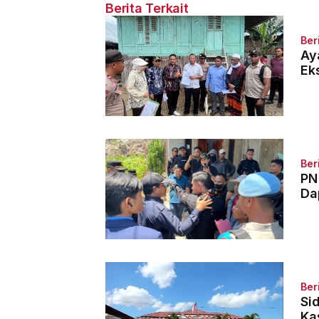
Berita Terkait
Ber
Ay
Ek
Ber
PN
Da
Ber
Si
Ka