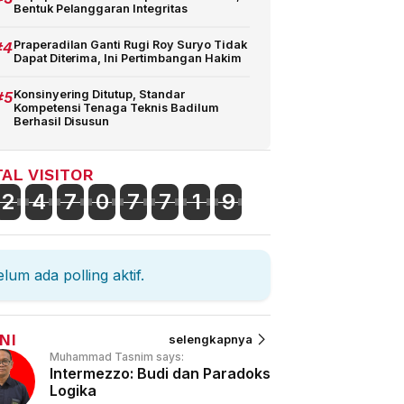
Bentuk Pelanggaran Integritas
#4
Praperadilan Ganti Rugi Roy Suryo Tidak
Dapat Diterima, Ini Pertimbangan Hakim
#5
Konsinyering Ditutup, Standar
Kompetensi Tenaga Teknis Badilum
Berhasil Disusun
AL VISITOR
2
4
7
0
7
7
1
9
lum ada polling aktif.
NI
selengkapnya
Muhammad Tasnim says:
Intermezzo: Budi dan Paradoks
Logika