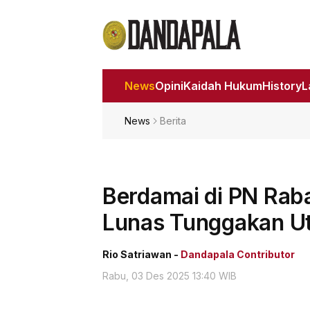
News
Opini
Kaidah Hukum
History
News
Berita
Berdamai di PN Rab
Lunas Tunggakan U
Rio Satriawan -
Dandapala Contributor
Rabu, 03 Des 2025 13:40 WIB