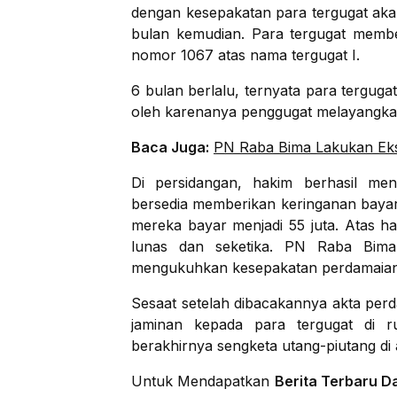
dengan kesepakatan para tergugat aka
bulan kemudian. Para tergugat memb
nomor 1067 atas nama tergugat I.
6 bulan berlalu, ternyata para tergug
oleh karenanya penggugat melayangk
Baca Juga:
PN Raba Bima Lakukan Ek
Di persidangan, hakim berhasil me
bersedia memberikan keringanan bayar
mereka bayar menjadi 55 juta. Atas h
lunas dan seketika. PN Raba Bima
mengukuhkan kesepakatan perdamaian y
Sesaat setelah dibacakannya akta per
jaminan kepada para tergugat di 
berakhirnya sengketa utang-piutang d
Untuk Mendapatkan
Berita Terbaru D