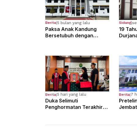
5 bulan yang lalu
se
Berita
|
Sidang
|
Paksa Anak Kandung
19 Tahu
Bersetubuh dengan
Durjan
Kekasihnya, Ibu Ini Dibui
Pemerk
13 Tahun
Kandun
5 hari yang lalu
7 h
Berita
|
Berita
|
Duka Selimuti
Preteli
Penghormatan Terakhir
Jembat
Hakim Tinggi Tarigan
Para Pe
Muda Limbong
Tahun 