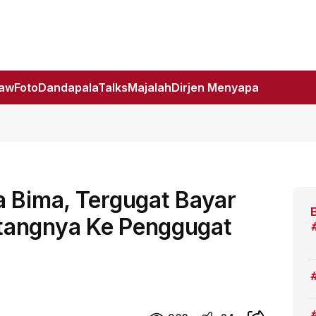
Law
Foto
DandapalaTalks
Majalah
Dirjen Menyapa
a Bima, Tergugat Bayar
tangnya Ke Penggugat