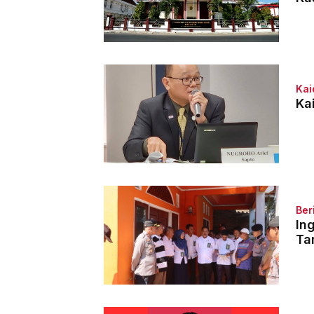
Kai
Ka
Ber
In
Ta