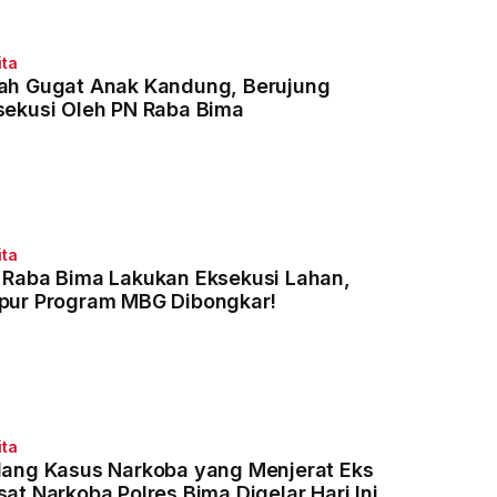
ita
ah Gugat Anak Kandung, Berujung
sekusi Oleh PN Raba Bima
ita
 Raba Bima Lakukan Eksekusi Lahan,
pur Program MBG Dibongkar!
ita
dang Kasus Narkoba yang Menjerat Eks
sat Narkoba Polres Bima Digelar Hari Ini