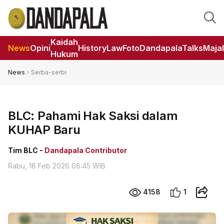
Kaidah
News
Opini
HistoryLaw
Foto
DandapalaTalks
Maja
Hukum
News
Serba-serbi
BLC: Pahami Hak Saksi dalam
KUHAP Baru
Tim BLC -
Dandapala Contributor
Rabu, 18 Feb 2026 08:45 WIB
4158
1