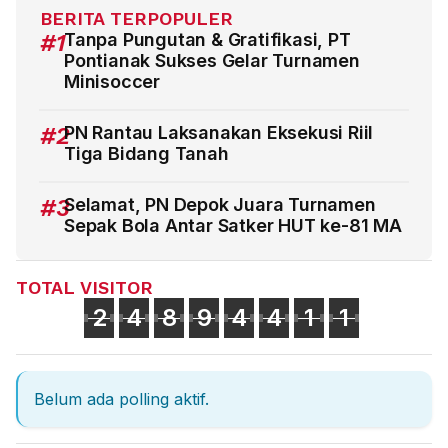
BERITA TERPOPULER
#1
Tanpa Pungutan & Gratifikasi, PT
Pontianak Sukses Gelar Turnamen
Minisoccer
#2
PN Rantau Laksanakan Eksekusi Riil
Tiga Bidang Tanah
#3
Selamat, PN Depok Juara Turnamen
Sepak Bola Antar Satker HUT ke-81 MA
TOTAL VISITOR
2
4
8
9
4
4
1
1
Belum ada polling aktif.