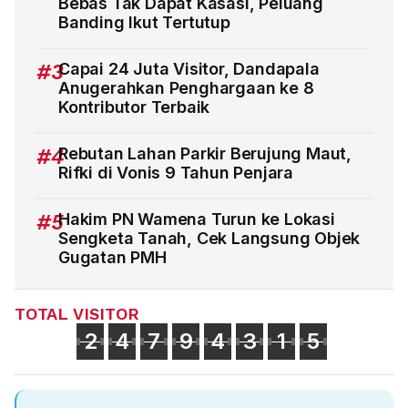
Bebas Tak Dapat Kasasi, Peluang
Banding Ikut Tertutup
#3
Capai 24 Juta Visitor, Dandapala
Anugerahkan Penghargaan ke 8
Kontributor Terbaik
#4
Rebutan Lahan Parkir Berujung Maut,
Rifki di Vonis 9 Tahun Penjara
#5
Hakim PN Wamena Turun ke Lokasi
Sengketa Tanah, Cek Langsung Objek
Gugatan PMH
TOTAL VISITOR
2
4
7
9
4
3
1
5