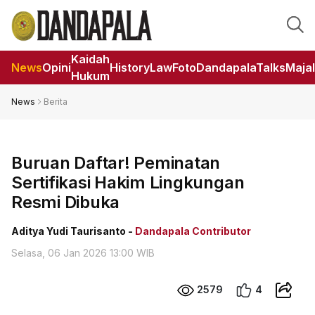
Kaidah
News
Opini
HistoryLaw
Foto
DandapalaTalks
Maja
Hukum
News
Berita
Buruan Daftar! Peminatan
Sertifikasi Hakim Lingkungan
Resmi Dibuka
Aditya Yudi Taurisanto -
Dandapala Contributor
Selasa, 06 Jan 2026 13:00 WIB
2579
4