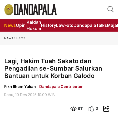
Kaidah
News
Opini
HistoryLaw
Foto
DandapalaTalks
Maja
Hukum
News
Berita
Lagi, Hakim Tuah Sakato dan
Pengadilan se-Sumbar Salurkan
Bantuan untuk Korban Galodo
Fikri Ilham Yulian -
Dandapala Contributor
Rabu, 10 Des 2025 10:00 WIB
811
0