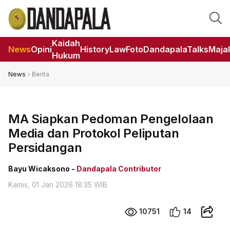
Kaidah
News
Opini
HistoryLaw
Foto
DandapalaTalks
Maja
Hukum
News
Berita
MA Siapkan Pedoman Pengelolaan
Media dan Protokol Peliputan
Persidangan
Bayu Wicaksono -
Dandapala Contributor
Kamis, 01 Jan 2026 18:35 WIB
10751
14