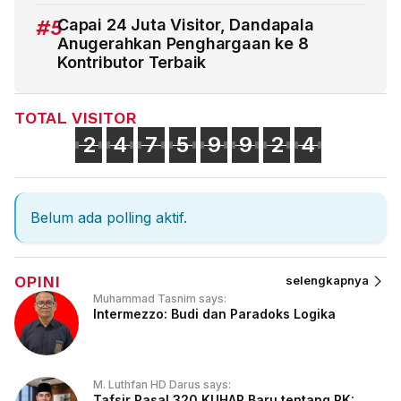
#5
Capai 24 Juta Visitor, Dandapala
Anugerahkan Penghargaan ke 8
Kontributor Terbaik
TOTAL VISITOR
2
4
7
5
9
9
2
4
Belum ada polling aktif.
OPINI
selengkapnya
Muhammad Tasnim says:
Intermezzo: Budi dan Paradoks Logika
M. Luthfan HD Darus says:
Tafsir Pasal 320 KUHAP Baru tentang PK: