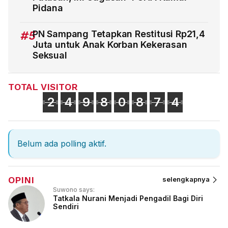
Pidana
#5
PN Sampang Tetapkan Restitusi Rp21,4
Juta untuk Anak Korban Kekerasan
Seksual
TOTAL VISITOR
2
4
9
8
0
8
7
4
Belum ada polling aktif.
OPINI
selengkapnya
Suwono says:
Tatkala Nurani Menjadi Pengadil Bagi Diri
Sendiri