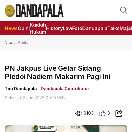
Kaidah
News
Opini
HistoryLaw
Foto
DandapalaTalks
Maja
Hukum
News
Berita
PN Jakpus Live Gelar Sidang
Pledoi Nadiem Makarim Pagi Ini
Tim Dandapala -
Dandapala Contributor
Selasa, 02 Jun 2026 09:10 WIB
6103
3