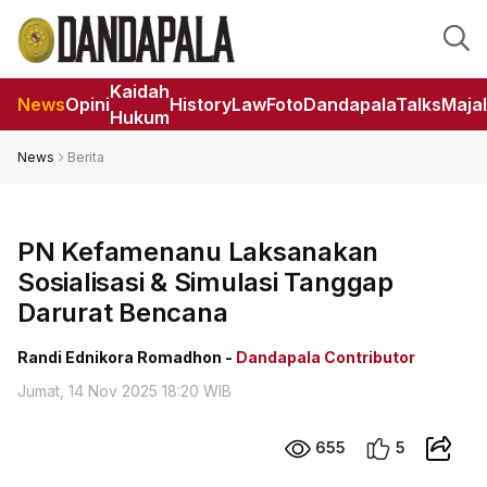
Kaidah
News
Opini
HistoryLaw
Foto
DandapalaTalks
Maja
Hukum
News
Berita
PN Kefamenanu Laksanakan
Sosialisasi & Simulasi Tanggap
Darurat Bencana
Randi Ednikora Romadhon -
Dandapala Contributor
Jumat, 14 Nov 2025 18:20 WIB
655
5