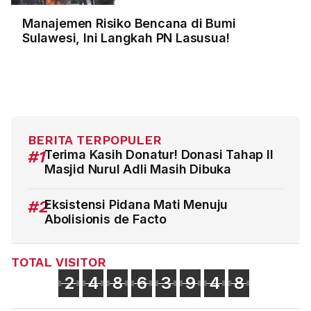
Manajemen Risiko Bencana di Bumi
Sulawesi, Ini Langkah PN Lasusua!
BERITA TERPOPULER
#1
Terima Kasih Donatur! Donasi Tahap II
Masjid Nurul Adli Masih Dibuka
#2
Eksistensi Pidana Mati Menuju
Abolisionis de Facto
TOTAL VISITOR
2
4
8
6
3
9
4
8