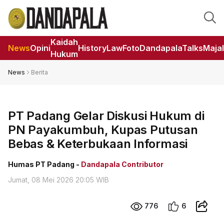
Kaidah
News
Opini
HistoryLaw
Foto
DandapalaTalks
Maja
Hukum
News
Berita
PT Padang Gelar Diskusi Hukum di
PN Payakumbuh, Kupas Putusan
Bebas & Keterbukaan Informasi
Humas PT Padang -
Dandapala Contributor
Jumat, 08 Mei 2026 20:05 WIB
776
6