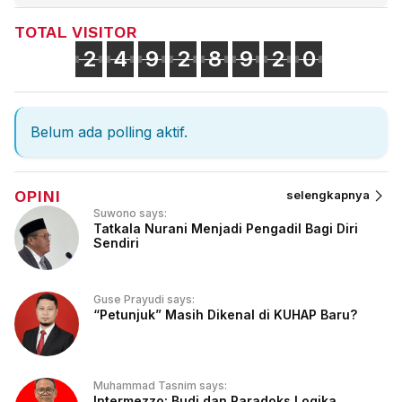
TOTAL VISITOR
2
4
9
2
8
9
2
0
Belum ada polling aktif.
OPINI
selengkapnya
Suwono says:
Tatkala Nurani Menjadi Pengadil Bagi Diri
Sendiri
Guse Prayudi says:
“Petunjuk” Masih Dikenal di KUHAP Baru?
Muhammad Tasnim says:
Intermezzo: Budi dan Paradoks Logika