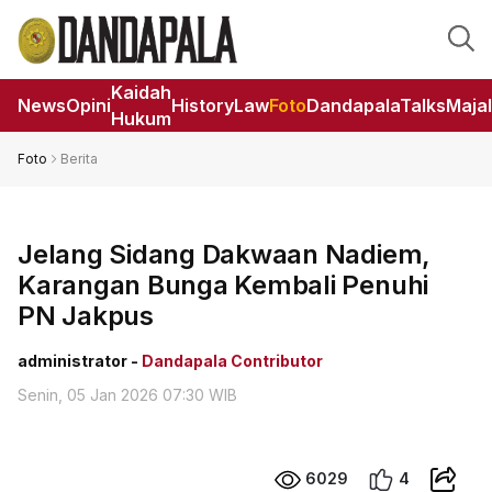
Kaidah
News
Opini
HistoryLaw
Foto
DandapalaTalks
Maja
Hukum
Foto
Berita
Jelang Sidang Dakwaan Nadiem,
Karangan Bunga Kembali Penuhi
PN Jakpus
administrator -
Dandapala Contributor
Senin, 05 Jan 2026 07:30 WIB
6029
4