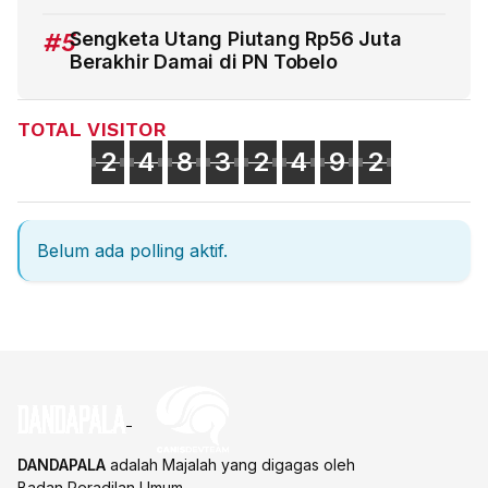
#5
Sengketa Utang Piutang Rp56 Juta
Berakhir Damai di PN Tobelo
TOTAL VISITOR
2
4
8
3
2
4
9
2
Belum ada polling aktif.
DANDAPALA
adalah Majalah yang digagas oleh
Badan Peradilan Umum