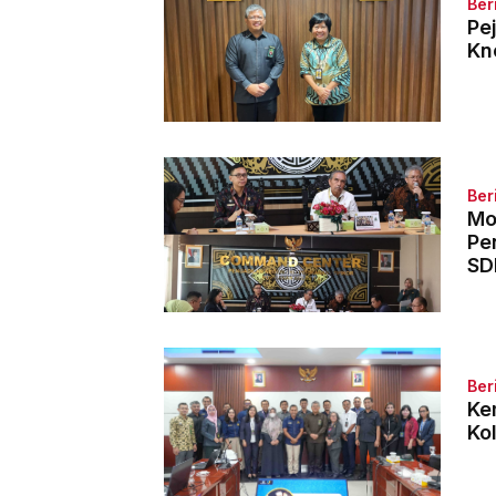
Ber
Pe
Kn
Ber
Mo
Pe
S
Ber
Ke
Ko