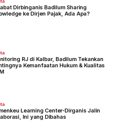
ita
jabat Dirbinganis Badilum Sharing
owledge ke Dirjen Pajak, Ada Apa?
ita
nitoring RJ di Kalbar, Badilum Tekankan
ntingnya Kemanfaatan Hukum & Kualitas
DM
ita
menkeu Learning Center-Dirganis Jalin
laborasi, Ini yang Dibahas