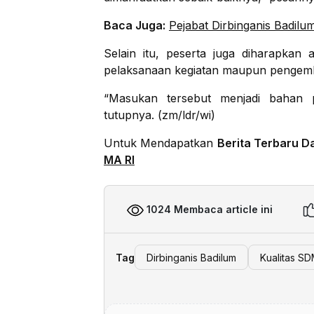
Baca Juga:
Pejabat Dirbinganis Badil
Selain itu, peserta juga diharapka
pelaksanaan kegiatan maupun pengemb
“Masukan tersebut menjadi bahan 
tutupnya. (zm/ldr/wi)
Untuk Mendapatkan
Berita Terbaru D
MA RI
1024 Membaca article ini
Tag
Dirbinganis Badilum
Kualitas S