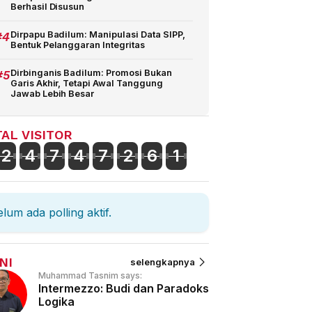
Berhasil Disusun
#4
Dirpapu Badilum: Manipulasi Data SIPP,
Bentuk Pelanggaran Integritas
#5
Dirbinganis Badilum: Promosi Bukan
Garis Akhir, Tetapi Awal Tanggung
Jawab Lebih Besar
AL VISITOR
2
4
7
4
7
2
6
1
lum ada polling aktif.
NI
selengkapnya
Muhammad Tasnim says:
Intermezzo: Budi dan Paradoks
Logika