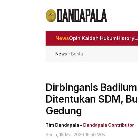
News
Opini
Kaidah Hukum
History
News
Berita
Dirbinganis Badilum
Ditentukan SDM, B
Gedung
Tim Dandapala -
Dandapala Contributor
Senin, 18 Mei 2026 16:50 WIB