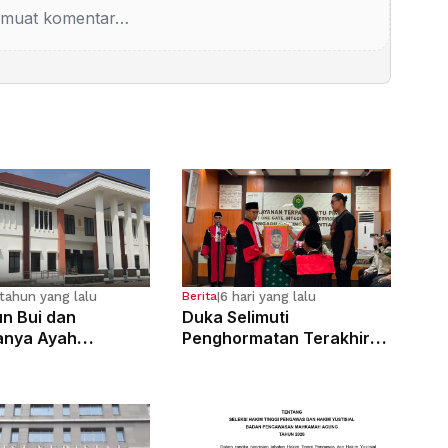
muat komentar…
tahun yang lalu
6 hari yang lalu
Berita
|
n Bui dan
Duka Selimuti
anya Ayah
Penghormatan Terakhir
osa Anak
Hakim Tinggi Tarigan
g Sejak Kelas 6 SD
Muda Limbong