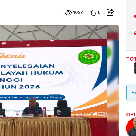
1024
6
TOT
Be
OPI