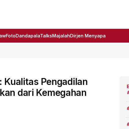
Law
Foto
DandapalaTalks
Majalah
Dirjen Menyapa
: Kualitas Pengadilan
ukan dari Kemegahan