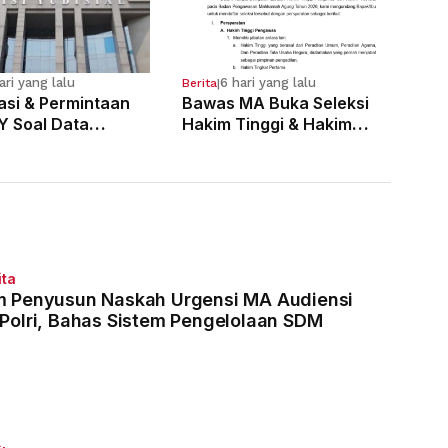
ari yang lalu
6 hari yang lalu
Berita
|
kasi & Permintaan
Bawas MA Buka Seleksi
Y Soal Data
Hakim Tinggi & Hakim
 Pelanggaran 121
Yustisial, Pendaftaran
Dimulai 3 Agustus
ita
m Penyusun Naskah Urgensi MA Audiensi
 Polri, Bahas Sistem Pengelolaan SDM