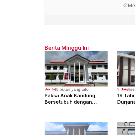
Me
Berita Minggu Ini
5 bulan yang lalu
se
Berita
|
Sidang
|
Paksa Anak Kandung
19 Tahu
Bersetubuh dengan
Durjan
Kekasihnya, Ibu Ini Dibui
Pemerk
13 Tahun
Kandun