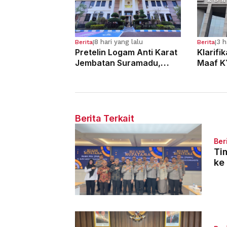
8 hari yang lalu
3 h
Berita
|
Berita
|
Pretelin Logam Anti Karat
Klarifi
Jembatan Suramadu,
Maaf K
Para Pelaku Divonis 7
Dugaan
Tahun Penjara
Hakim
Berita Terkait
Ber
Ti
ke