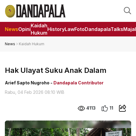
Kaidah
News
Opini
HistoryLaw
Foto
DandapalaTalks
Maja
Hukum
News
Kaidah Hukum
Hak Ulayat Suku Anak Dalam
Arief Sapto Nugroho -
Dandapala Contributor
Rabu, 04 Feb 2026 08:10 WIB
4113
11