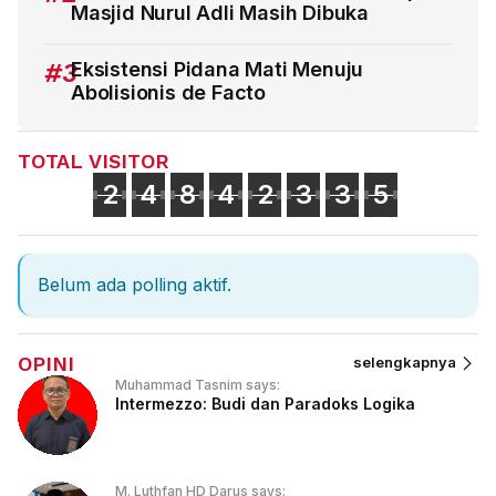
Masjid Nurul Adli Masih Dibuka
#3
Eksistensi Pidana Mati Menuju
Abolisionis de Facto
TOTAL VISITOR
2
4
8
4
2
3
3
5
Belum ada polling aktif.
OPINI
selengkapnya
Muhammad Tasnim says:
Intermezzo: Budi dan Paradoks Logika
M. Luthfan HD Darus says: