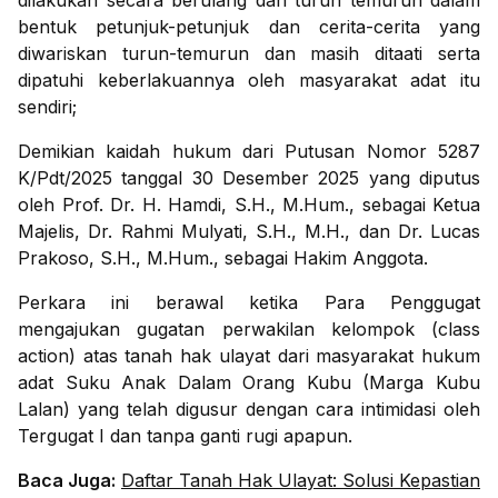
dilakukan secara berulang dan turun temurun dalam
bentuk petunjuk-petunjuk dan cerita-cerita yang
diwariskan turun-temurun dan masih ditaati serta
dipatuhi keberlakuannya oleh masyarakat adat itu
sendiri;
Demikian kaidah hukum dari Putusan Nomor 5287
K/Pdt/2025 tanggal 30 Desember 2025 yang diputus
oleh Prof. Dr. H. Hamdi, S.H., M.Hum., sebagai Ketua
Majelis, Dr. Rahmi Mulyati, S.H., M.H., dan Dr. Lucas
Prakoso, S.H., M.Hum., sebagai Hakim Anggota.
Perkara ini berawal ketika Para Penggugat
mengajukan gugatan perwakilan kelompok (class
action) atas tanah hak ulayat dari masyarakat hukum
adat Suku Anak Dalam Orang Kubu (Marga Kubu
Lalan) yang telah digusur dengan cara intimidasi oleh
Tergugat I dan tanpa ganti rugi apapun.
Baca Juga:
Daftar Tanah Hak Ulayat: Solusi Kepastian