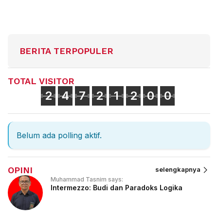
BERITA TERPOPULER
TOTAL VISITOR
2
4
7
2
1
2
0
0
Belum ada polling aktif.
OPINI
selengkapnya
Muhammad Tasnim says:
Intermezzo: Budi dan Paradoks Logika