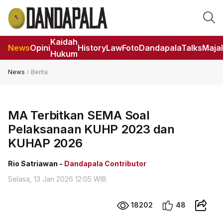
Kaidah
News
Opini
HistoryLaw
Foto
DandapalaTalks
Maja
Hukum
News
Berita
MA Terbitkan SEMA Soal
Pelaksanaan KUHP 2023 dan
KUHAP 2026
Rio Satriawan -
Dandapala Contributor
Selasa, 13 Jan 2026 12:05 WIB
18202
48