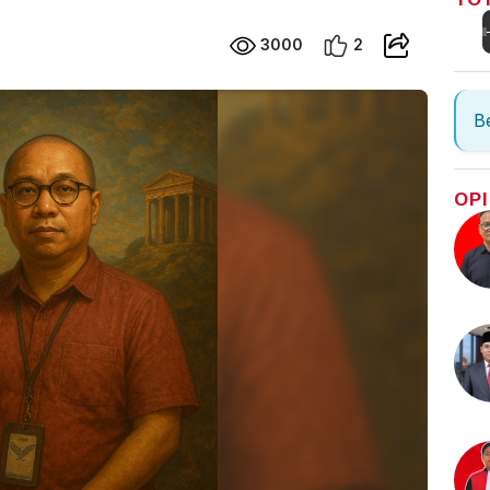
3000
2
Be
OPI