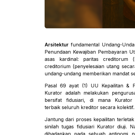
Arsitektur
fundamental Undang-Undan
Penundaan Kewajiban Pembayaran Uta
asas kardinal:
paritas creditorum
(k
creditorium
(penyelesaian utang secara
undang-undang memberikan mandat sen
Pasal 69 ayat (1) UU Kepailitan &
Kurator adalah melakukan pengurusa
bersifat fidusiari, di mana Kurato
terbaik seluruh kreditor secara kolektif.
Jantung dari proses kepailitan terleta
sinilah tugas fidusiari Kurator diuji.
dihadapkan pada sebuah antinomi n