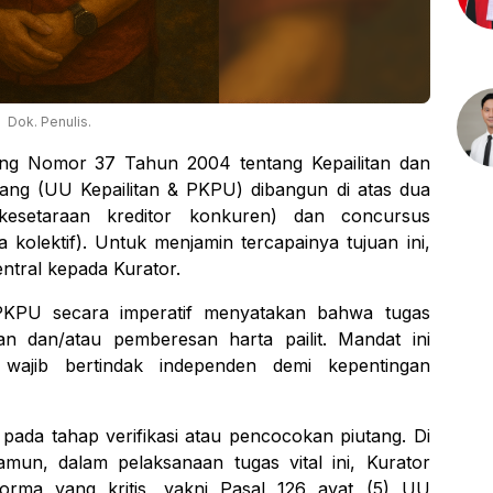
Dok. Penulis.
g Nomor 37 Tahun 2004 tentang Kepailitan dan
ng (UU Kepailitan & PKPU) dibangun di atas dua
esetaraan kreditor konkuren) dan
concursus
 kolektif). Untuk menjamin tercapainya tujuan ini,
tral kepada Kurator.
 PKPU secara imperatif menyatakan bahwa tugas
n dan/atau pemberesan harta pailit. Mandat ini
r wajib bertindak independen demi kepentingan
k pada tahap verifikasi atau pencocokan piutang. Di
 Namun, dalam pelaksanaan tugas vital ini, Kurator
orma yang kritis, yakni Pasal 126 ayat (5) UU