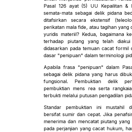
Pasal 126 ayat (5) UU Kepailitan & PK
semata-mata sebagai delik pidana
be
ditafsirkan secara ekstensif (tele
perikatan
mala fide
, atau tagihan yang
yuridis materiil? Kedua, bagaimana
terhadap piutang yang telah diakui 
didasarkan pada temuan cacat formil 
dasar "penipuan" dalam terminologi 
Apabila frasa "penipuan" dalam Pasal 
sebagai delik pidana yang harus dib
fungsional. Pembuktian delik 
pembuktian
mens rea
serta rangkai
terbukti melalui putusan pengadilan p
Standar pembuktian ini mustahil d
bersifat sumir dan cepat. Jika penafs
menerima dan mencatat piutang yang s
pada perjanjian yang cacat hukum, han