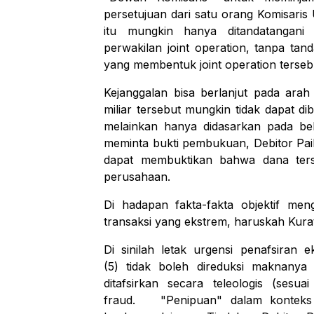
persetujuan dari satu orang Komisaris Ut
itu mungkin hanya ditandatangani 
perwakilan
joint operation
, tanpa tand
yang membentuk
joint operation
terse
Kejanggalan bisa berlanjut pada arah
miliar tersebut mungkin tidak dapat d
melainkan hanya didasarkan pada beb
meminta bukti pembukuan, Debitor Paili
dapat membuktikan bahwa dana ter
perusahaan.
Di hadapan fakta-fakta objektif meng
transaksi yang ekstrem, haruskah Kurat
Di sinilah letak urgensi penafsiran 
(5) tidak boleh direduksi maknanya
ditafsirkan secara teleologis (ses
fraud
. "Penipuan" dalam konteks in