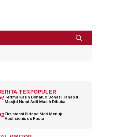
BERITA TERPOPULER
#1
Terima Kasih Donatur! Donasi Tahap II
Masjid Nurul Adli Masih Dibuka
#2
Eksistensi Pidana Mati Menuju
Abolisionis de Facto
AL VISITOR