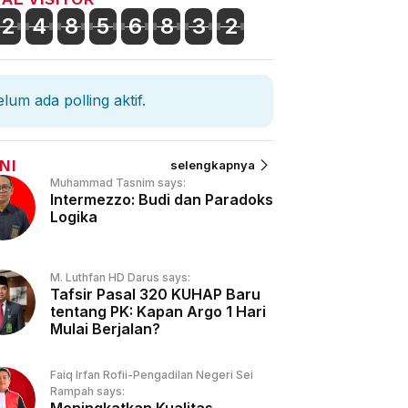
2
4
8
5
6
8
3
2
lum ada polling aktif.
NI
selengkapnya
Muhammad Tasnim says:
Intermezzo: Budi dan Paradoks
Logika
M. Luthfan HD Darus says:
Tafsir Pasal 320 KUHAP Baru
tentang PK: Kapan Argo 1 Hari
Mulai Berjalan?
Faiq Irfan Rofii-Pengadilan Negeri Sei
Rampah says: