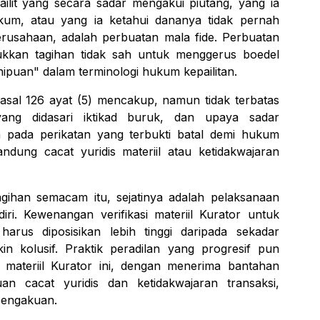
ailit yang secara sadar mengakui piutang, yang ia
ukum, atau yang ia ketahui dananya tidak pernah
rusahaan, adalah perbuatan
mala fide
. Perbuatan
sukkan tagihan tidak sah untuk menggerus boedel
enipuan" dalam terminologi hukum kepailitan.
sal 126 ayat (5) mencakup, namun tidak terbatas
 yang didasari iktikad buruk, dan upaya sadar
 pada perikatan yang terbukti batal demi hukum
dung cacat yuridis materiil atau ketidakwajaran
ihan semacam itu, sejatinya adalah pelaksanaan
iri. Kewenangan verifikasi materiil Kurator untuk
arus diposisikan lebih tinggi daripada sekadar
n kolusif. Praktik peradilan yang progresif pun
materiil Kurator ini, dengan menerima bantahan
n cacat yuridis dan ketidakwajaran transaksi,
i pengakuan.