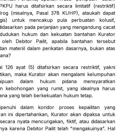
PU harus ditafsirkan secara limitatif (restriktif)
drog
(misalnya, Pasal 378 KUHP), ataukah dapat
ologis) untuk mencakup pula perbuatan kolusif,
 didasarkan pada perjanjian yang mengandung cacat
 kedudukan hukum dan kekuatan bantahan Kurator
oleh Debitor Pailit, apabila bantahan tersebut
dan materiil dalam perikatan dasarnya, bukan atas
pidana?
126 ayat (5) ditafsirkan secara restriktif, yakni
uktikan, maka Kurator akan mengalami kelumpuhan
penipuan dalam hukum pidana mensyaratkan
an kebohongan yang rumit, yang idealnya harus
idana yang telah berkekuatan hukum tetap.
ipenuhi dalam koridor proses kepailitan yang
iran ini dipertahankan, Kurator akan dipaksa untuk
ecara nyata mencurigakan, fiktif, atau didasarkan
ya karena Debitor Pailit telah "mengakuinya". Hal