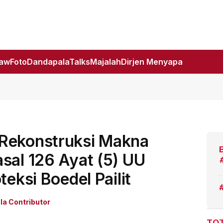
Law
Foto
DandapalaTalks
Majalah
Dirjen Menyapa
Rekonstruksi Makna
sal 126 Ayat (5) UU
teksi Boedel Pailit
a Contributor
TOT