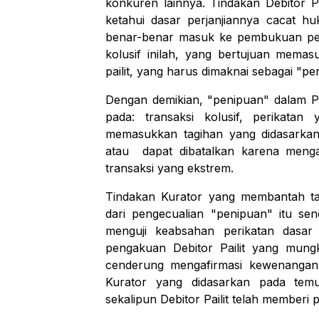
konkuren lainnya. Tindakan Debitor P
ketahui dasar perjanjiannya cacat h
benar-benar masuk ke pembukuan pe
kolusif inilah, yang bertujuan mema
pailit, yang harus dimaknai sebagai "p
Dengan demikian, "penipuan" dalam Pa
pada: transaksi kolusif, perikatan
memasukkan tagihan yang didasarkan
atau dapat dibatalkan karena mengan
transaksi yang ekstrem.
Tindakan Kurator yang membantah tag
dari pengecualian "penipuan" itu send
menguji keabsahan perikatan dasar h
pengakuan Debitor Pailit yang mungki
cenderung mengafirmasi kewenangan 
Kurator yang didasarkan pada temua
sekalipun Debitor Pailit telah member