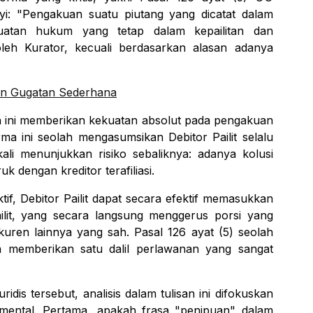
yi: "Pengakuan suatu piutang yang dicatat dalam
uatan hukum yang tetap dalam kepailitan dan
oleh Kurator, kecuali berdasarkan alasan adanya
dan Gugatan Sederhana
tuan ini memberikan kekuatan absolut pada pengakuan
rma ini seolah mengasumsikan Debitor Pailit selalu
ngkali menunjukkan risiko sebaliknya: adanya kolusi
uk dengan kreditor terafiliasi.
if, Debitor Pailit dapat secara efektif memasukkan
ilit, yang secara langsung menggerus porsi yang
kuren lainnya yang sah. Pasal 126 ayat (5) seolah
 memberikan satu dalil perlawanan yang sangat
idis tersebut, analisis dalam tulisan ini difokuskan
ental. Pertama, apakah frasa "penipuan" dalam