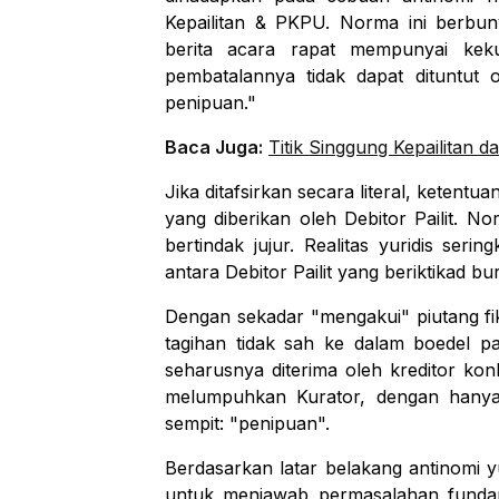
Kepailitan & PKPU. Norma ini berbun
berita acara rapat mempunyai kek
pembatalannya tidak dapat dituntut 
penipuan."
Baca Juga:
Titik Singgung Kepailitan 
Jika ditafsirkan secara literal, keten
yang diberikan oleh Debitor Pailit. No
bertindak jujur. Realitas yuridis seri
antara Debitor Pailit yang beriktikad bur
Dengan sekadar "mengakui" piutang fikt
tagihan tidak sah ke dalam boedel pa
seharusnya diterima oleh kreditor kon
melumpuhkan Kurator, dengan hanya
sempit: "penipuan".
Berdasarkan latar belakang antinomi yur
untuk menjawab permasalahan fundam