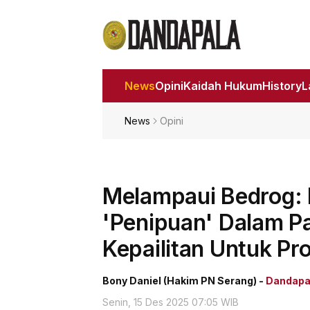
News
Opini
Kaidah Hukum
History
News
Opini
Melampaui Bedrog: 
'Penipuan' Dalam Pa
Kepailitan Untuk Pro
Bony Daniel (Hakim PN Serang) -
Dandapal
Senin, 15 Des 2025 07:05 WIB