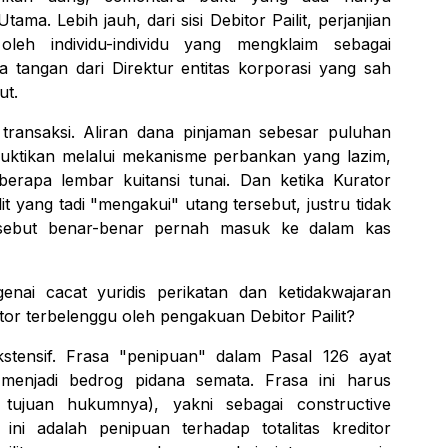
ama. Lebih jauh, dari sisi Debitor Pailit, perjanjian
oleh individu-individu yang mengklaim sebagai
a tangan dari Direktur entitas korporasi yang sah
but.
 transaksi. Aliran dana pinjaman sebesar puluhan
ibuktikan melalui mekanisme perbankan yang lazim,
erapa lembar kuitansi tunai. Dan ketika Kurator
t yang tadi "mengakui" utang tersebut, justru tidak
sebut benar-benar pernah masuk ke dalam kas
enai cacat yuridis perikatan dan ketidakwajaran
or terbelenggu oleh pengakuan Debitor Pailit?
ekstensif. Frasa "penipuan" dalam Pasal 126 ayat
 menjadi
bedrog
pidana semata. Frasa ini harus
uai tujuan hukumnya), yakni sebagai
constructive
i adalah penipuan terhadap totalitas kreditor