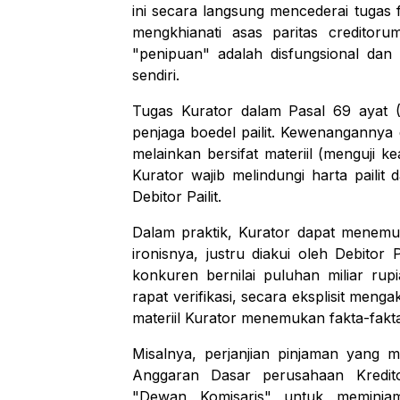
ini secara langsung mencederai tugas f
mengkhianati asas
paritas creditoru
"penipuan" adalah disfungsional dan 
sendiri.
Tugas Kurator dalam Pasal 69 ayat (1
penjaga boedel pailit. Kewenangannya da
melainkan bersifat materiil (menguji k
Kurator wajib melindungi harta pailit d
Debitor Pailit.
Dalam praktik, Kurator dapat menemu
ironisnya, justru diakui oleh Debitor 
konkuren bernilai puluhan miliar rupi
rapat verifikasi, secara eksplisit menga
materiil Kurator menemukan fakta-fakta
Misalnya, perjanjian pinjaman yang m
Anggaran Dasar perusahaan Kredito
"Dewan Komisaris" untuk meminja