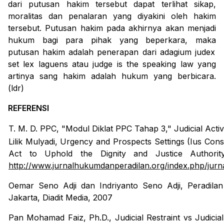
dari
putusan hakim
tersebut dapat terlihat
sikap,
moralitas dan penalaran yang diyakini
oleh hakim
tersebut
.
Putusan hakim pada akhirnya akan menjadi
hukum bagi para pihak
yang be
perkara,
maka
putusan hakim adalah penerapan dari adagium
j
udex
set lex laguens
atau
judge is the sp
eakin
g law
yang
artinya
s
ang hakim
adalah
hukum yang berbicara.
(ldr)
REFERENSI
T. M. D. PPC, "Modul Diklat PPC Tahap 3,"
Judicial Acti
Lilik Mulyadi,
Urgency and Prospects Settings (Ius Con
Act to Uphold the Dignity and Justice Authorit
http://www.jurnalhukumdanperadilan.org/index.php/jurn
Oemar Seno Adji dan Indriyanto Seno Adji,
Peradila
Jakarta, Diadit Media, 2007
Pan Mohamad Faiz, Ph.D.,
Judicial Restraint vs Judicia