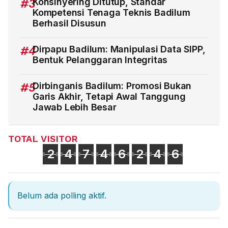
#3
Konsinyering Ditutup, Standar
Kompetensi Tenaga Teknis Badilum
Berhasil Disusun
#4
Dirpapu Badilum: Manipulasi Data SIPP,
Bentuk Pelanggaran Integritas
#5
Dirbinganis Badilum: Promosi Bukan
Garis Akhir, Tetapi Awal Tanggung
Jawab Lebih Besar
TOTAL VISITOR
2
4
7
4
6
2
4
6
Belum ada polling aktif.