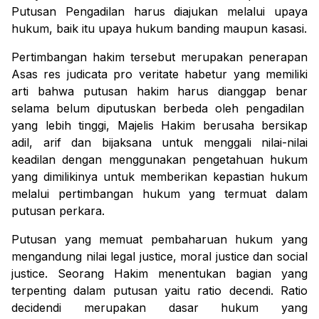
Putusan Pengadilan
harus
diajukan melalui
upaya
hukum
,
baik itu upaya hukum banding maupun kasas
i.
Pertimbangan hakim tersebut merupakan penerapan
Asas
res judicata pro veritate habetur
yang
memiliki
arti bahwa putusan hakim harus dianggap benar
selama
belum
diputus
kan
berbeda
oleh pengadilan
yang lebih tinggi
, Majelis Hakim berusaha bersikap
adil, arif dan bijaksana untuk menggali nilai-nilai
keadilan dengan menggunakan pengetahuan hukum
yang dimilikinya untuk
memberikan
kepastian hukum
melalui pertimbangan hukum
yang termuat
dalam
putusan perkara
.
Putusan yang memuat pembaharuan hukum
yang
mengandung nilai
legal justice, moral justice
dan
social
justice
.
Seorang H
akim menentukan bagian yang
terpenting dalam putusan yaitu
ratio decendi
.
Ratio
decidendi
merupakan dasar
hukum
yang