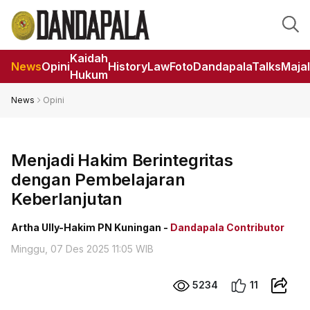
Kaidah
News
Opini
HistoryLaw
Foto
DandapalaTalks
Maja
Hukum
News
Opini
Menjadi Hakim Berintegritas
dengan Pembelajaran
Keberlanjutan
Artha Ully-Hakim PN Kuningan -
Dandapala Contributor
Minggu, 07 Des 2025 11:05 WIB
5234
11