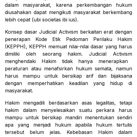
dalam masyarakat, karena perkembangan hukum
diusahakan dapat
mengikuti masyarakat berkembang
lebih cepat (
ubi societas ibi ius
).
Konsep dasar
Judicial Activism
berkaitan erat dengan
penerapan Kode Etik Pedoman Perilaku Hakim
(KEPPH), KEPPH memuat nilai-nilai dasar yang harus
dimiliki oleh seorang hakim.
Judicial Activism
menghendaki Hakim
tidak hanya
menerapkan
peraturan atau
menafsirkan hukum
semata
, namun
harus
mampu untuk bersikap arif dan bijaksana
dengan
memperhatikan keadilan yang
hidup
di
masyarakat
.
H
ak
im
mengadili berdasarkan asas legalitas, tetapi
hakim
d
alam menyelesaikan suatu perkara
harus
mampu untuk bersikap mandiri
menentukan
sendiri
apa yang
menjadi
hukum apabila hukum tertulis
tersebut
belum jelas
. Kebebasan Hakim dalam