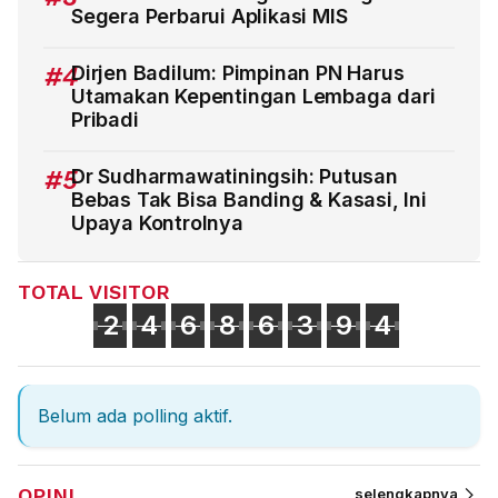
Segera Perbarui Aplikasi MIS
#4
Dirjen Badilum: Pimpinan PN Harus
Utamakan Kepentingan Lembaga dari
Pribadi
#5
Dr Sudharmawatiningsih: Putusan
Bebas Tak Bisa Banding & Kasasi, Ini
Upaya Kontrolnya
TOTAL VISITOR
2
4
6
8
6
3
9
4
Belum ada polling aktif.
OPINI
selengkapnya