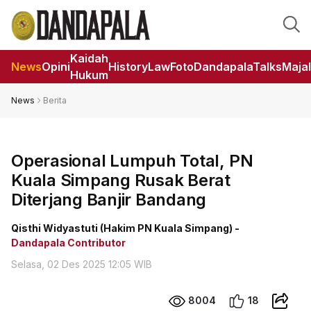
Kaidah
News
Opini
HistoryLaw
Foto
DandapalaTalks
Maja
Hukum
News
Berita
Operasional Lumpuh Total, PN
Kuala Simpang Rusak Berat
Diterjang Banjir Bandang
Qisthi Widyastuti (Hakim PN Kuala Simpang) -
Dandapala Contributor
Selasa, 02 Des 2025 12:05 WIB
8004
18