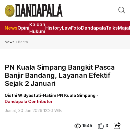
Kaidah
News
Opini
HistoryLaw
Foto
DandapalaTalks
Maja
Hukum
News
Berita
PN Kuala Simpang Bangkit Pasca
Banjir Bandang, Layanan Efektif
Sejak 2 Januari
Qisthi Widyastuti-Hakim PN Kuala Simpang -
Dandapala Contributor
Jumat, 30 Jan 2026 12:20 WIB
1545
3