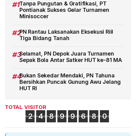
#1
Tanpa Pungutan & Gratifikasi, PT
Pontianak Sukses Gelar Turnamen
Minisoccer
#2
PN Rantau Laksanakan Eksekusi Riil
Tiga Bidang Tanah
#3
Selamat, PN Depok Juara Turnamen
Sepak Bola Antar Satker HUT ke-81 MA
#4
Bukan Sekedar Mendaki, PN Tahuna
Bersihkan Puncak Gunung Awu Jelang
HUT RI
TOTAL VISITOR
2
4
8
9
9
6
8
0