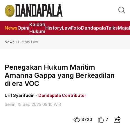
Kaidah
News
Opini
HistoryLaw
Foto
DandapalaTalks
Maja
Hukum
News
History Law
Penegakan Hukum Maritim
Amanna Gappa yang Berkeadilan
di era VOC
Urif Syarifudin -
Dandapala Contributor
Senin, 15 Sep 2025 09:10 WIB
3720
7