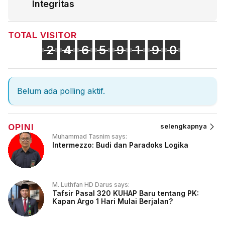
Integritas
TOTAL VISITOR
2
4
6
5
9
1
9
0
Belum ada polling aktif.
OPINI
selengkapnya
Muhammad Tasnim says:
Intermezzo: Budi dan Paradoks Logika
M. Luthfan HD Darus says:
Tafsir Pasal 320 KUHAP Baru tentang PK:
Kapan Argo 1 Hari Mulai Berjalan?