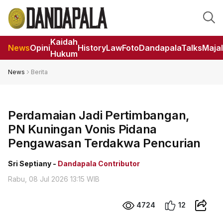
Kaidah
News
Opini
HistoryLaw
Foto
DandapalaTalks
Maja
Hukum
News
Berita
Perdamaian Jadi Pertimbangan,
PN Kuningan Vonis Pidana
Pengawasan Terdakwa Pencurian
Sri Septiany -
Dandapala Contributor
Rabu, 08 Jul 2026 13:15 WIB
4724
12