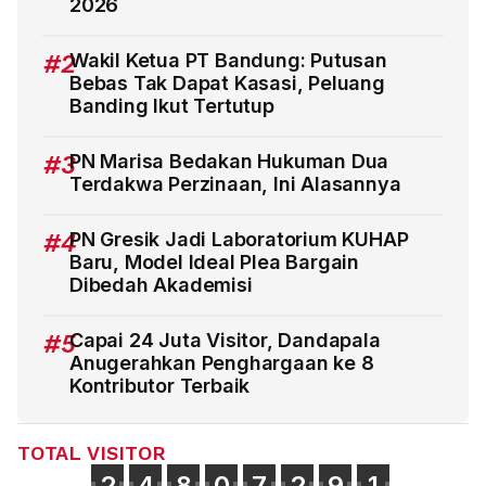
2026
#2
Wakil Ketua PT Bandung: Putusan
Bebas Tak Dapat Kasasi, Peluang
Banding Ikut Tertutup
#3
PN Marisa Bedakan Hukuman Dua
Terdakwa Perzinaan, Ini Alasannya
#4
PN Gresik Jadi Laboratorium KUHAP
Baru, Model Ideal Plea Bargain
Dibedah Akademisi
#5
Capai 24 Juta Visitor, Dandapala
Anugerahkan Penghargaan ke 8
Kontributor Terbaik
TOTAL VISITOR
2
4
8
0
7
2
9
1