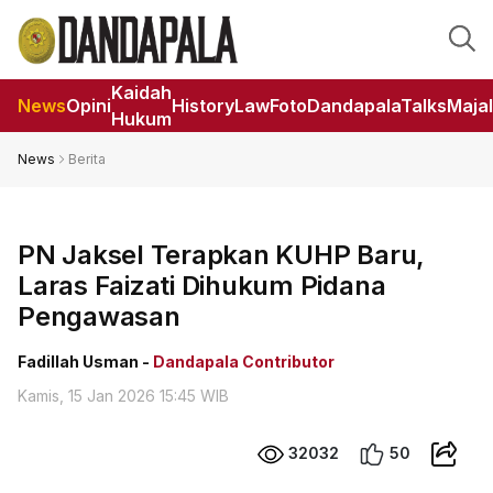
Kaidah
News
Opini
HistoryLaw
Foto
DandapalaTalks
Maja
Hukum
News
Berita
PN Jaksel Terapkan KUHP Baru,
Laras Faizati Dihukum Pidana
Pengawasan
Fadillah Usman -
Dandapala Contributor
Kamis, 15 Jan 2026 15:45 WIB
32032
50