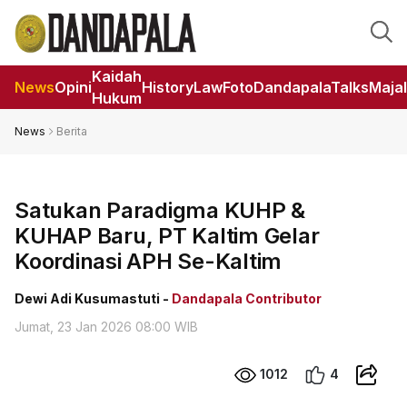
Kaidah
News
Opini
HistoryLaw
Foto
DandapalaTalks
Maja
Hukum
News
Berita
Satukan Paradigma KUHP &
KUHAP Baru, PT Kaltim Gelar
Koordinasi APH Se-Kaltim
Dewi Adi Kusumastuti -
Dandapala Contributor
Jumat, 23 Jan 2026 08:00 WIB
1012
4