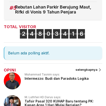
#5
Rebutan Lahan Parkir Berujung Maut,
Rifki di Vonis 9 Tahun Penjara
TOTAL VISITOR
2
4
8
0
3
4
1
6
Belum ada polling aktif.
OPINI
selengkapnya
Muhammad Tasnim says:
Intermezzo: Budi dan Paradoks Logika
M. Luthfan HD Darus says:
Tafsir Pasal 320 KUHAP Baru tentang PK:
Kapan Argo 1 Hari Mulai Berjalan?